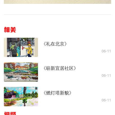
相关
《礼在北京》
06-11
《崭新宜居社区》
06-11
《燃灯塔新貌》
06-11
视频