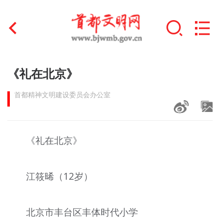
首页
《礼在北京》
+
文明创建
首都精神文明建设委员会办公室
文明实践
+
文明培育
《礼在北京》
未成年人思想道德建设
江
筱
晞（12岁）
+
榜样人物
身边好人
北京市丰台区丰体时代小学