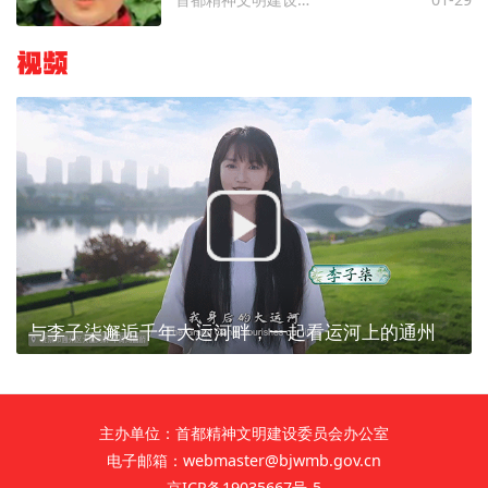
视频
与李子柒邂逅千年大运河畔，一起看运河上的通州
主办单位：首都精神文明建设委员会办公室
电子邮箱：webmaster@bjwmb.gov.cn
京ICP备19035667号-5