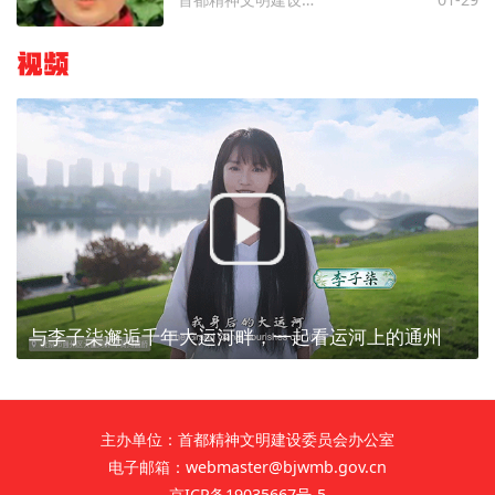
视频
与李子柒邂逅千年大运河畔，一起看运河上的通州
主办单位：首都精神文明建设委员会办公室
电子邮箱：webmaster@bjwmb.gov.cn
京ICP备19035667号-5