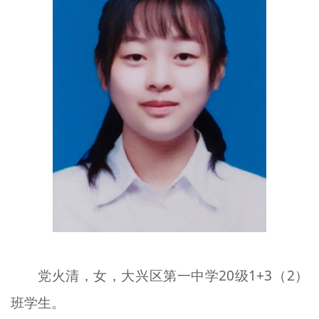
文明评论
北京宣传文化引导基金
宣传思想文化人才
专题
+
资料库
党火清，女，大兴区第一中学20级1+3（2）
班学生。