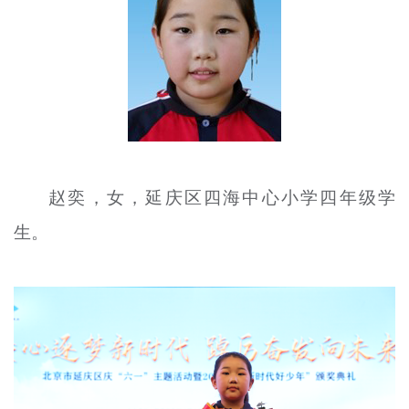
文明评论
北京宣传文化引导基金
宣传思想文化人才
专题
+
资料库
赵
奕
，女，延庆区四海中心小学四年级学
生。