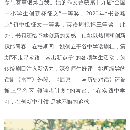
参与赛事锻炼自我。她的作文曾获第十九届“全国
中小学生创新
杯
征文”一等奖、2020年“书香燕
京”初中组征文一等奖，英语周报
杯
三等奖。此
外，书籍还给予她创新的灵感，使她以热情和创新
赋能青春。在校期间，她创立平谷中学话剧社，策
划“不走寻常路，常出新点子”的各项学生活动，为
传统剧目注入新活力，深受师生好评。她所编导的
话剧《雷雨》选段、《屈原——与历史对话》还被
搬上平谷区“领读者计划”的舞台。“在实践中
学
习
，在创新中引领”是她不懈的追求。