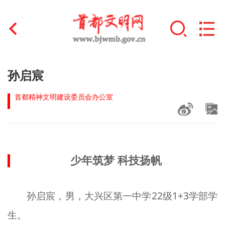
首页
孙启宸
+
文明创建
首都精神文明建设委员会办公室
文明实践
+
文明培育
少年筑梦 科技扬帆
未成年人思想道德建设
+
榜样人物
孙启
宸
，男，大兴区第一中学22级1+3学部学
身边好人
生。