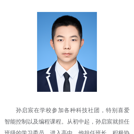
文明评论
北京宣传文化引导基金
宣传思想文化人才
专题
+
资料库
孙启
宸
在学校参加各种科技社团，特别喜爱
智能控制以及编程课程。从初中起，孙启
宸
就担任
班级的
学习
委员，进入高中，他担任班长，积极协