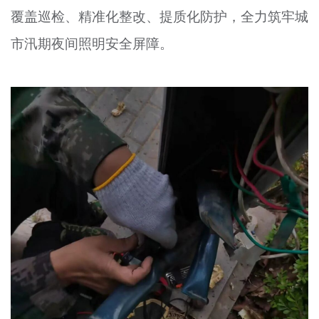
覆盖巡检、精准化整改、提质化防护，全力筑牢城
文明评论
市汛期夜间照明安全屏障。
北京宣传文化引导基金
宣传思想文化人才
专题
+
资料库