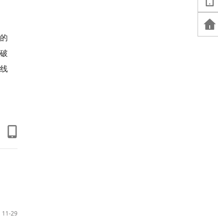
的
动破
轴线
11-29