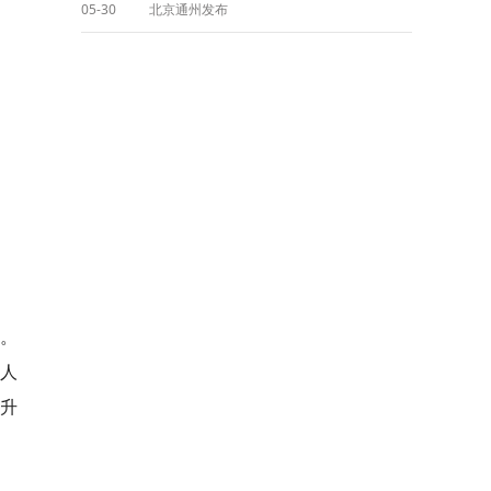
05-30
北京通州发布
项。
区人
提升