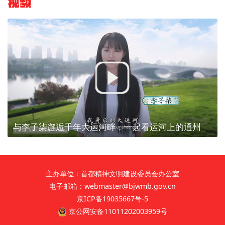
视频
与李子柒邂逅千年大运河畔，一起看运河上的通州
主办单位：首都精神文明建设委员会办公室
电子邮箱：webmaster@bjwmb.gov.cn
京ICP备19035667号-5
京公网安备11011202003959号