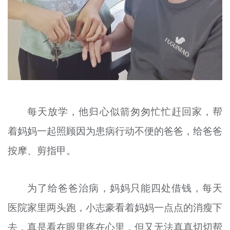
每天放学，他归心似箭匆匆忙忙赶回家，帮
着妈妈一起照顾因为患病行动不便的爸爸，给爸爸
按摩、剪指甲。
为了给爸爸治病，妈妈只能四处借钱，每天
医院家里两头跑，小志
豪
看着妈妈一点点的消瘦下
去，真是看在眼里疼在心里，但又无法真真切切帮