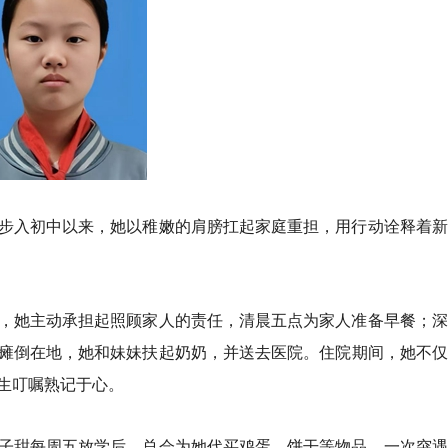
步入初中以来，她以稚嫩的肩膀扛起家庭重担，用行动诠释着新
，她主动承担起照顾家人的责任，清晨五点为家人准备早餐；深
瘫倒在地，她和妹妹扶起奶奶，并送去医院。住院期间，她不仅
生叮嘱熟记于心。
子甜每周五放学后，总会为她代买鸡蛋、饼干等物品。一次突遇