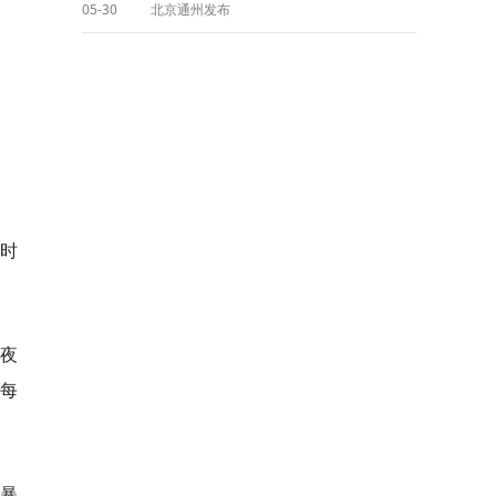
05-30
北京通州发布
时
夜
每
暴