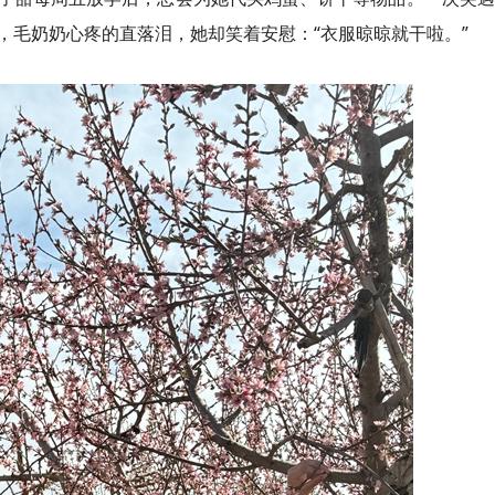
，毛奶奶心疼的直落泪，她却笑着安慰：“衣服晾晾就干啦。”