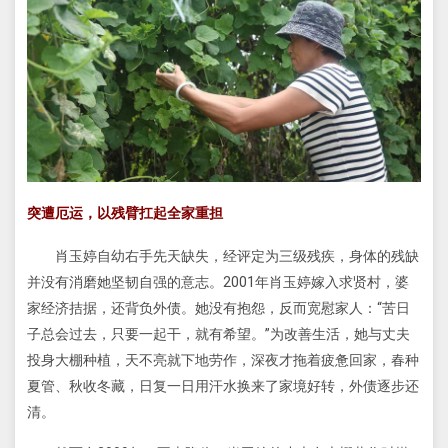
突遭厄运，以残臂扛起全家重担
肖玉婷自幼右手先天缺失，经评定为三级残疾，身体的残缺
并没有消磨她坚韧自强的意志。2001年肖玉婷嫁入求贤村，婆
家经济拮据，还背负外债。她没有抱怨，反而宽慰家人：“苦日
子总会过去，只要一起干，就有希望。”为改善生活，她与丈夫
投身大棚种植，天不亮就下地劳作，深夜才拖着疲惫回家，春种
夏管、秋收冬藏，日复一日用汗水换来了家境好转，外债逐步还
清。