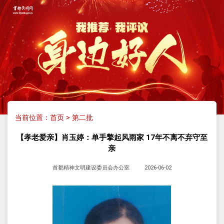
当前位置：
首页
>
第二批
【孝老爱亲】肖玉婷：单手擎起风雨家 17年不离不弃守至
亲
首都精神文明建设委员会办公室
2026-06-02