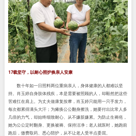
17载坚守，以耐心照护换亲人安康
数十年如一日照料两位重病亲人，身体健康的人都难以坚
持。肖玉婷自身肢体残疾，本是需要被照顾的人，却毅然把这些
苦难扛在肩上。为丈夫做康复按摩，肖玉婷只能用一只手发力，
每次都累得满头大汗；为瘫痪公公翻身擦洗，她要付出比常人多
几倍的力气，却始终细致耐心、从不嫌脏嫌累。为防止生褥疮，
她为公公定时翻身、更换被褥、保持洁净；老人就医时，她跑前
跑后，缴费取药、悉心陪护，从不让老人受半点委屈。