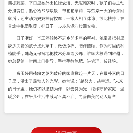
四棚蔬菜。平日里她外出忙碌农活、无暇顾家时，孩子们会主动
分担责任，贴心给爷爷喂饭、帮爸爸拿药，等劳累一天的母亲回
家后，还主动为妈妈捶背按摩，一家人相互体谅、彼此扶持，在
苦难中抱团取暖，把日子一步步从泥泞拉回安稳。
日子渐好，肖玉婷始终不忘乡邻多年的帮衬。她常常把村里
缺少关爱的孩子接到家中，做饭添衣、陪伴照顾。作为村里的种
植能手，她毫无保留地把技术分享给乡邻，谁家大棚遇到难题，
她总是第一时间上门指导，手把手教施肥、讲管理、传经验。
肖玉婷用残缺之躯为破碎的家庭撑起一片天，在最朴素的日
子里，活出了最动人的光彩。她常说：“越努力，越幸运。”未来
的日子里，她仍将以坚韧为伴、以善良为光，继续守护家庭、温
暖乡邻，在平凡生活中续写不离不弃、向善向美的动人篇章。