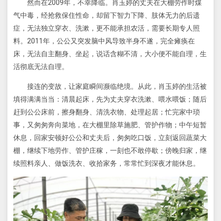
然而在2009年，不幸降临。肖玉婷的丈夫在大棚劳作时煤
气中毒，经抢救保住性命，却留下智力下降、肢体无力的后遗
症，无法独立穿衣、洗漱，更不能承担农活，需要长期专人照
料。2011年，公公又突发脑中风导致半身不遂，完全瘫痪在
床，无法自主翻身、坐起，说话含糊不清，大小便不能自理，生
活彻底无法自理。
接连的变故，让家庭瞬间濒临绝境。从此，肖玉婷的生活被
填得满满当当：清晨起床，先为丈夫穿衣洗漱、喂水喂饭；随后
赶到公公床前，擦身翻身、清洗衣物、处理起居；忙完家中琐
事，又匆匆奔向菜地，在大棚里除草施肥、管护作物；中午短暂
休息，回家安顿好公公和丈夫后，匆匆吃口饭，立刻返回蔬菜大
棚，继续下地劳作、管护庄稼，一刻也不敢停歇；傍晚归家，继
续照料亲人、做饭洗衣、收拾家务，常常忙到深夜才能休息。