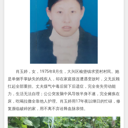
肖玉婷，女，1975年8月生，大兴区榆垡镇求贤村村民。她
是单侧手掌缺失的残疾人，却在家庭接连遭遇变故时，义无反顾
扛起全部重担。丈夫煤气中毒后留下后遗症，完全丧失劳动能
力，生活无法自理；公公突发脑中风导致半身不遂，完全瘫痪在
床，吃喝拉撒全靠他人护理。肖玉婷用17年夜以继日的忙碌，修
复濒临破碎的家，用不离不弃诠释血脉亲情。