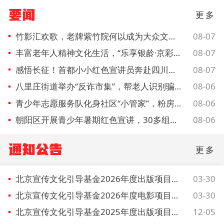
未成年人思想道德建设
要闻
更多
+
榜样人物
竹影汇欢歌，老牌紫竹院何以成为大众文艺新地标
08-07
身边好人
丰富老年人精神文化生活，“乐享银龄·京彩有我”系列活动启动
08-07
感悟长征！首都小小红色宣讲员奔赴四川开展实景研学
08-07
文明评论
八里庄街道举办“反诈市集”，帮老人识别骗局
08-06
北京宣传文化引导基金
青少年志愿服务队化身社区“小管家”，粉房琉璃街暑期绽放“七色光”
08-06
朝阳区开展青少年暑期红色宣讲，30多组亲子家庭感悟峥嵘岁月
08-06
宣传思想文化人才
礼遇城市先锋！16个小哥家庭受邀乐游北京
08-06
通知公告
专题
更多
+
资料库
北京宣传文化引导基金2026年度出版项目征集公告
03-30
北京宣传文化引导基金2026年度电影项目征集公告
03-30
北京宣传文化引导基金2025年度出版项目拟资助项目名单公示公告
12-05