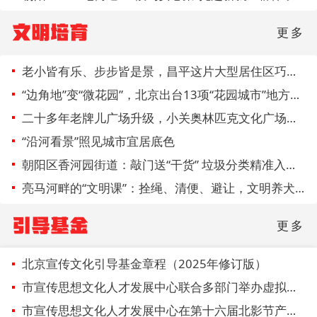
文明培育
更多
老小皆有乐、步步皆是景，昌平这片大型居住区巧用连片改造解民忧
“边角地”变“微花园”，北京出台13项“花园城市”地方标准
二十多年老牌儿广场升级，小关奥林匹克文化广场焕新亮相
“沿河看景”照见城市宜居底色
朝阳区香河园街道：敲门送“干货” 垃圾分类精准入户暖民心
亮马河畔的“文明课”：拴绳、清便、避让，文明养犬一站式教到位
引导基金
更多
北京宣传文化引导基金章程（2025年修订版）
市宣传思想文化人才发展中心联合多部门举办虚拟现实影片行业发展座谈交流暨人才沙龙活动
市宣传思想文化人才发展中心在第十六届北影节产业论坛开展引导基金电影项目政策宣介