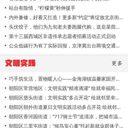
站台有险情，“柠檬黄”秒伸援手
内外兼修，好看又扛造！更多新“约定”将绽放北京街头
头伏饺子，他们为九旬老夫妻跑腿代购，送韭菜茴香上门
第十三届西城区非遗传承志愿者招募活动正式启动
公众低碳行为有了实际回报，京津冀出台两项交通领域碳普惠协同地方
文明实践
更多
巧手筑生活，置物暖人心——金海湖镇温馨家园开展DIY移动置物架手工实践活动
朝阳区常营地区：文明实践“精准滴灌” 绘就幸福民生底色
朝阳区垡头街道：文明实践“多点开花” 绘就邻里幸福图景
朝阳区朝外街道夏日文明实践活动多点开花 绘就邻里幸福新图景
朝阳区香河园街道：“717骑士节”送清凉，把城市温度递到骑手手里
朝阳区三里屯街道：“候鸟安心巢”托起新就业群体子女多彩暑假