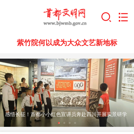
紫竹院何以成为大众文艺新地标
首页
+
文明创建
文明实践
感悟长征！首都小小红色宣讲员奔赴四川开展实景研学
+
文明培育