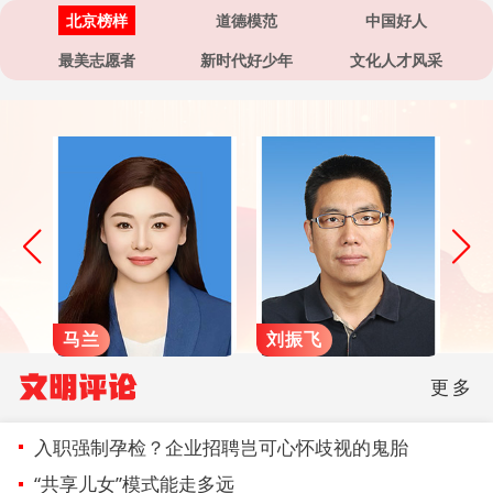
北京榜样
道德模范
中国好人
最美志愿者
新时代好少年
文化人才风采
马兰
刘振飞
张
文明评论
更多
入职强制孕检？企业招聘岂可心怀歧视的鬼胎
“共享儿女”模式能走多远