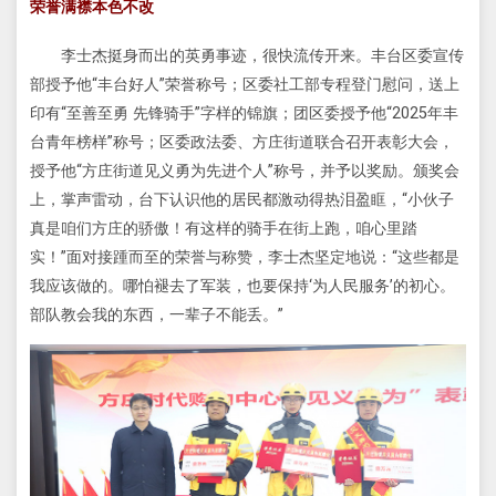
荣誉满襟本色不改
李士杰挺身而出的英勇事迹，很快流传开来。丰台区委宣传
部授予他“丰台好人”荣誉称号；区委社工部专程登门慰问，送上
印有“至善至勇 先锋骑手”字样的锦旗；团区委授予他“2025年丰
台青年榜样”称号；区委政法委、方庄街道联合召开表彰大会，
授予他“方庄街道见义勇为先进个人”称号，并予以奖励。颁奖会
上，掌声雷动，台下认识他的居民都激动得热泪盈眶，“小伙子
真是咱们方庄的骄傲！有这样的骑手在街上跑，咱心里踏
实！”面对接踵而至的荣誉与称赞，李士杰坚定地说：“这些都是
我应该做的。哪怕褪去了军装，也要保持‘为人民服务’的初心。
部队教会我的东西，一辈子不能丢。”