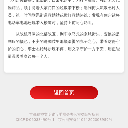
心为居民讲解防范知识；日常配送中，为社区高龄、独居老人代
购药品，顺手将老人家门口的垃圾带下楼；遇到街头流浪乞讨人
员，第一时间联系街道救助站或拨打救助热线；发现有住户欲将
电动车电池违规带入楼道时，坚持上前耐心劝阻。
从战机呼啸的北部战区，到车水马龙的京城街头，变换的是
制服的颜色，不变的是胸膛里那颗滚烫的赤子之心。带着这份守
护的初心，李士杰始终步履不停，用义举守护一方平安，用正能
量温暖着身边每一个人。
返回首页
首都精神文明建设委员会办公室©版权所有
京ICP备06033490号-1 京公网安备11011202003959号