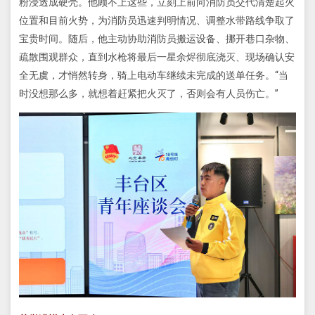
粉浸透成硬壳。他顾不上这些，立刻上前向消防员交代清楚起火
位置和目前火势，为消防员迅速判明情况、调整水带路线争取了
宝贵时间。随后，他主动协助消防员搬运设备、挪开巷口杂物、
疏散围观群众，直到水枪将最后一星余烬彻底浇灭、现场确认安
全无虞，才悄然转身，骑上电动车继续未完成的送单任务。“当
时没想那么多，就想着赶紧把火灭了，否则会有人员伤亡。”