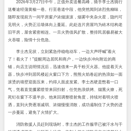
2026年3月27日中午，正值外卖送餐高峰，骑手李士杰骑行
送餐途经蒲黄榆一巷。行至巷道中段，他突然闻到浓烈焦糊味，
随即发现前方一间平房窗户浓烟滚滚，烟雾中夹杂火星，隐约可
见明火，火势正沿墙体向上蔓延。此处连片房屋均为砖木结构老
旧平房，屋舍紧密相连。一旦火势借风扩散，整排民居极易被大
火吞噬，险情十分危急。
李士杰见状，立刻紧急停稳电动车，一边大声呼喊“着火
了！着火了！”提醒周边居民和商户，一边快步冲向附近的商
铺，向店主说明情况后，迅速借来一具干粉灭火器。他提着灭火
器，快步冲到居民楼起火窗口下方，熊熊火焰卷起的热浪如一面
滚烫的墙壁迎面压来，灼得人面皮发紧。李士杰硬是憋着一口
气，凭着直觉攥紧喷管来回扫射，任凭热浪烘烤、烟熏火燎，死
死钉在窗下不退半步。他来回调整喷射角度，持续对着明火喷
洒，直到火势逐渐减弱、浓烟慢慢消散，成功遏制住了火势的进
一步蔓延，避免了火情扩大。
消防救援人员赶到现场时，李士杰的工作服早已被汗水与干