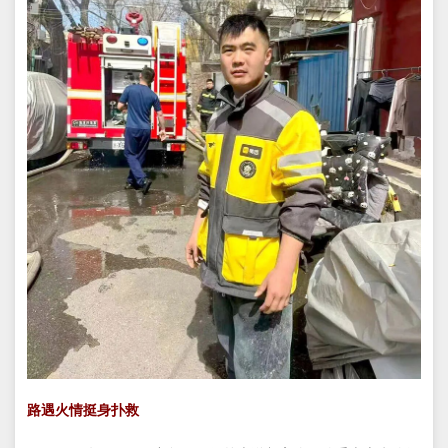
路遇火情挺身扑救