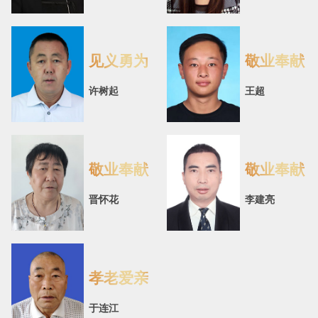
见义勇为
敬业奉献
许树起
王超
敬业奉献
敬业奉献
晋怀花
李建亮
孝老爱亲
于连江