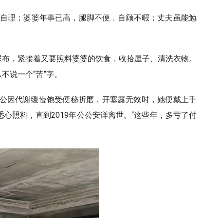
法自理；婆婆年事已高，腿脚不便，自顾不暇；丈夫虽能勉
尿布，紧接着又要照料婆婆的饮食，收拾屋子、清洗衣物。
不说一个“苦”字。
公因代谢缓慢饱受便秘折磨，开塞露无效时，她便戴上手
照料，直到2019年公公安详离世。“这些年，多亏了付