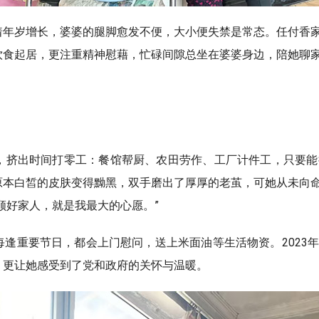
着年岁增长，婆婆的腿脚愈发不便，大小便失禁是常态。任付香
饮食起居，更注重精神慰藉，忙碌间隙总坐在婆婆身边，陪她聊
，挤出时间打零工：餐馆帮厨、农田劳作、工厂计件工，只要能
原本白皙的皮肤变得黝黑，双手磨出了厚厚的老茧，可她从未向
顾好家人，就是我最大的心愿。”
逢重要节日，都会上门慰问，送上米面油等生活物资。2023
，更让她感受到了党和政府的关怀与温暖。