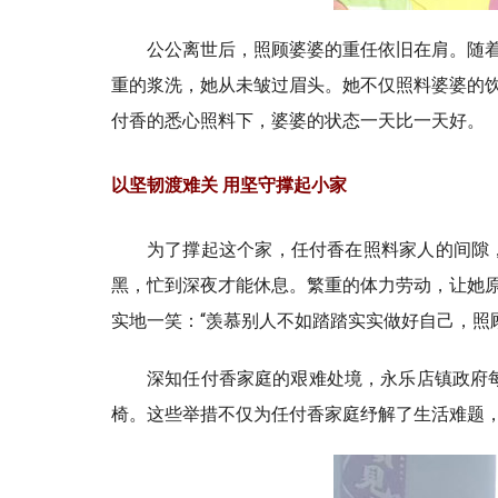
公公离世后，照顾婆婆的重任依旧在肩。随
重的浆洗，她从未皱过眉头。她不仅照料婆婆的
付香的悉心照料下，婆婆的状态一天比一天好。
以坚韧渡难关 用坚守撑起小家
为了撑起这个家，任付香在照料家人的间隙
黑，忙到深夜才能休息。繁重的体力劳动，让她
实地一笑：“羡慕别人不如踏踏实实做好自己，照
深知任付香家庭的艰难处境，永乐店镇政府每
椅。这些举措不仅为任付香家庭纾解了生活难题