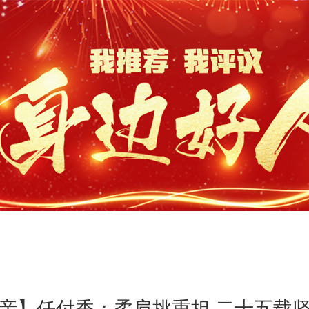
亲】任付香：柔肩挑重担 二十五载