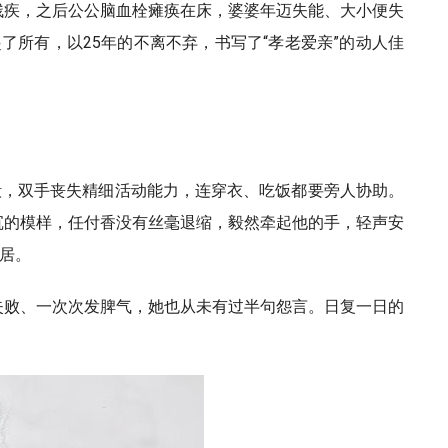
重残疾，之后公公脑血栓瘫痪在床，婆婆年迈失能、大小便失
所有，以25年的不离不弃，书写了“孝老爱亲”的动人佳
被毁，双手丧失精细活动能力，连穿衣、吃饭都要旁人协助。
沉的模样，任付香没有丝毫退缩，毅然牵起他的手，轻声安
居。
失败、一次次发脾气，她也从未有过半句怨言。日复一日的