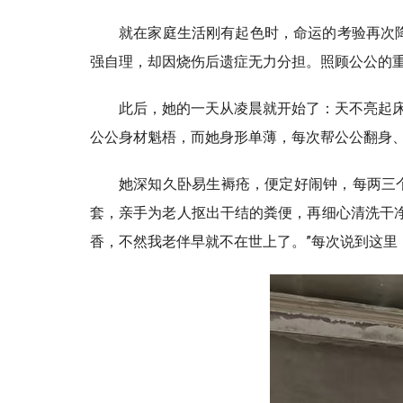
就在家庭生活刚有起色时，命运的考验再次降
强自理，却因烧伤后遗症无力分担。照顾公公的
此后，她的一天从凌晨就开始了：天不亮起
公公身材魁梧，而她身形单薄，每次帮公公翻身、
她深知久卧易生褥疮，便定好闹钟，每两三
套，亲手为老人抠出干结的粪便，再细心清洗干净
香，不然我老伴早就不在世上了。”每次说到这里