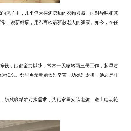
家的院子里，几乎每天挂满晾晒的衣物被褥。面对异味和繁
家常、说新鲜事，用温言软语驱散老人的孤寂。如今，在任
挣钱，她都全力以赴，常常一天辗转两三份工作，起早贪
命运低头。邻里乡亲看她太过辛苦，劝她别太拼，她总是朴
年，镇残联精准对接需求，为她家里安装电炕，送上电动轮