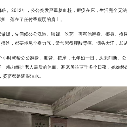
临。2012年，公公突发严重脑血栓，瘫痪在床，生活完全无
重担，落在了任付香瘦弱的肩上。
床做饭，先伺候公公洗漱、喂饭、吃药，再帮他翻身、擦身、换
擦洗，都要耗尽全身力气，常常累得腰酸背痛、满头大汗，却从
个小时就帮公公翻身、叩背、按摩，七年如一日，从未间断。公
，竭力维护老人最后的体面。寒来暑往两千多个日夜，她始终悉心
，婆婆都是满眼泪水。