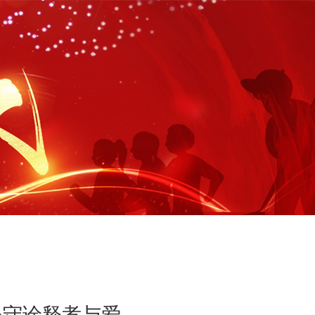
坚守诠释孝与爱