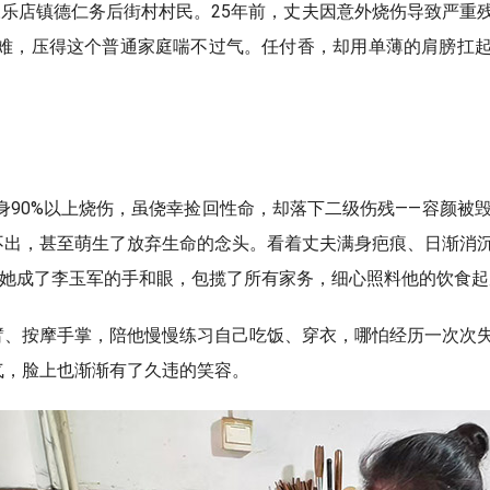
区永乐店镇德仁务后街村村民。25年前，丈夫因意外烧伤导致严
难，压得这个普通家庭喘不过气。任付香，却用单薄的肩膀扛起了
全身90%以上烧伤，虽侥幸捡回性命，却落下二级伤残——容颜
不出，甚至萌生了放弃生命的念头。看着丈夫满身疤痕、日渐消
，她成了李玉军的手和眼，包揽了所有家务，细心照料他的饮食起
臂、按摩手掌，陪他慢慢练习自己吃饭、穿衣，哪怕经历一次次
气，脸上也渐渐有了久违的笑容。