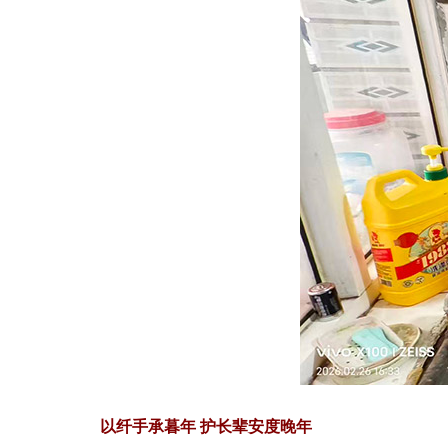
以纤手承暮年 护长辈安度晚年