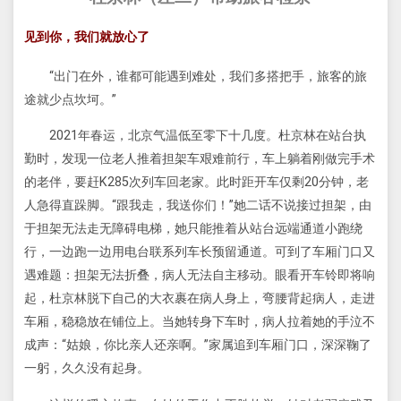
见到你，我们就放心了
“出门在外，谁都可能遇到难处，我们多搭把手，旅客的旅
途就少点坎坷。”
2021年春运，北京气温低至零下十几度。杜京林在站台执
勤时，发现一位老人推着担架车艰难前行，车上躺着刚做完手术
的老伴，要赶K285次列车回老家。此时距开车仅剩20分钟，老
人急得直跺脚。“跟我走，我送你们！”她二话不说接过担架，由
于担架无法走无障碍电梯，她只能推着从站台远端通道小跑绕
行，一边跑一边用电台联系列车长预留通道。可到了车厢门口又
遇难题：担架无法折叠，病人无法自主移动。眼看开车铃即将响
起，杜京林脱下自己的大衣裹在病人身上，弯腰背起病人，走进
车厢，稳稳放在铺位上。当她转身下车时，病人拉着她的手泣不
成声：“姑娘，你比亲人还亲啊。”家属追到车厢门口，深深鞠了
一躬，久久没有起身。