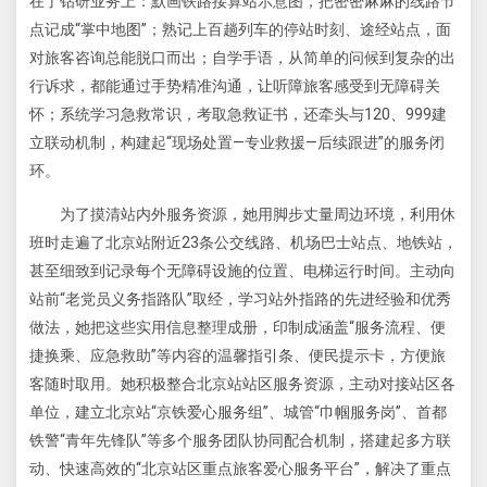
在了钻研业务上：默画铁路接算站示意图，把密密麻麻的线路节
点记成“掌中地图”；熟记上百趟列车的停站时刻、途经站点，面
对旅客咨询总能脱口而出；自学手语，从简单的问候到复杂的出
行诉求，都能通过手势精准沟通，让听障旅客感受到无障碍关
怀；系统学习急救常识，考取急救证书，还牵头与120、999建
立联动机制，构建起“现场处置—专业救援—后续跟进”的服务闭
环。
为了摸清站内外服务资源，她用脚步丈量周边环境，利用休
班时走遍了北京站附近23条公交线路、机场巴士站点、地铁站，
甚至细致到记录每个无障碍设施的位置、电梯运行时间。主动向
站前“老党员义务指路队”取经，学习站外指路的先进经验和优秀
做法，她把这些实用信息整理成册，印制成涵盖“服务流程、便
捷换乘、应急救助”等内容的温馨指引条、便民提示卡，方便旅
客随时取用。她积极整合北京站站区服务资源，主动对接站区各
单位，建立北京站“京铁爱心服务组”、城管“巾帼服务岗”、首都
铁警“青年先锋队”等多个服务团队协同配合机制，搭建起多方联
动、快速高效的“北京站区重点旅客爱心服务平台”，解决了重点