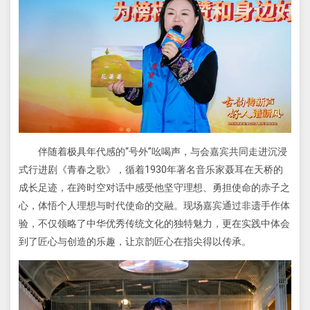
伴随着极具年代感的“号外”吆喝声，与会嘉宾共同走进沉浸
式行进剧《青春之歌》，循着1930年著名音乐家聂耳在天桥的
成长足迹，在跨时空对话中感受他坚守理想、勇担使命的赤子之
心，体悟个人理想与时代使命的交融。现场嘉宾通过非遗手作体
验，不仅领略了中华优秀传统文化的独特魅力，更在实践中体会
到了匠心与创造的乐趣，
让
京韵匠心在指尖得以传承。