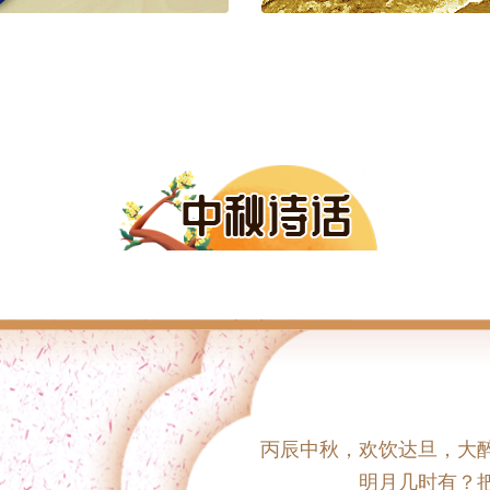
施彩绘，或坐或立，或
区著名的传统节令玩具。
钱塘观潮是浙江一带
的兔唇，其它部位更象人
早在汉代枚乘的《七发
旧时京华，中秋节前半个
在宋代达到了空前的巅
都有售卖兔儿爷的摊子，
休上钥，夜潮留向月中
满大大小小的兔儿爷，人
(其一)中描写的中秋观
漫色彩和欢乐气息。
丙辰中秋，欢饮达旦，大
明月几时有？