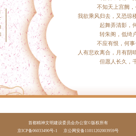
不知天上宫阙，
月
我欲乘风归去，又恐琼
下
起舞弄清影，
独
酌
转朱阁，低绮
不应有恨，何事
人有悲欢离合，月有阴
但愿人长久，
首都精神文明建设委员会办公室©版权所有
京ICP备06033490号-1
京公网安备11011202003959号