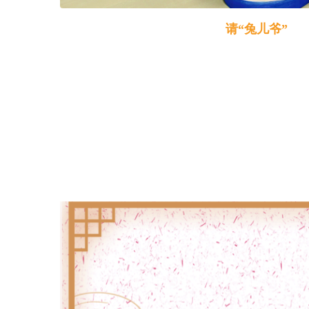
请“兔儿爷”
请“兔儿爷”
兔首人身，披甲胄，插护背旗，脸贴金泥，身
捣杵或骑兽，竖着两只大耳朵的兔儿爷是北京地
说是“兔面”，也不完全是兔脸，只有嘴是三叉形
脸。“兔儿爷”是老北京中秋节俗的标志之一，
月，东安市场、前门五牌楼、东四、西单等地，
摊上架设数层楼梯式的木架，逐层增高，上面摆
称“兔儿爷山”，为花团锦簇的团圆佳节增添了烂