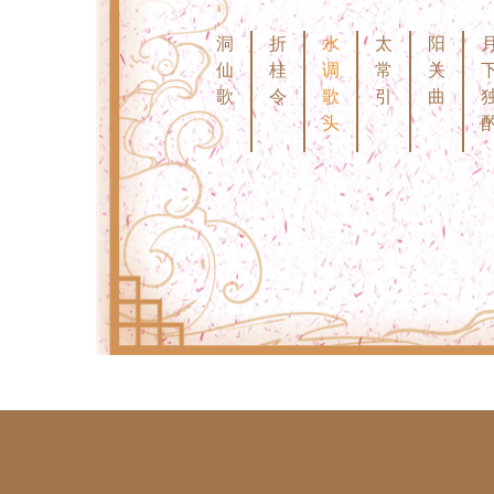
洞
折
水
太
阳
仙
桂
调
常
关
歌
令
歌
引
曲
头