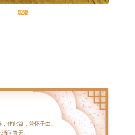
观潮
观潮
中秋节的传统习俗。中秋观潮的风俗由来已久，
》一文中就有相当详尽的记述。汉以后此风更盛，
峰。“定知玉兔十分圆，已作霜风九月寒。寄语重门
看。”这是宋代大诗人苏轼在《八月十五日看潮》
潮的盛景。
醉，作此篇，兼怀子由。
把酒问青天。