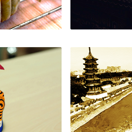
在中秋节，我国自古
中有：“八月十五月正
月”，即祭拜月神。到
的祭品，“月饼”一词，最
案，摆上月饼、西瓜、
只是象菱花饼一样的饼形
绝对不能少的。西瓜还
在一起，寓意家人团圆的
在唐代，中秋赏月、
《东京梦华录》记载：
单》中就记载有月饼的
逢这一日，京城的所有
饼的制作越越来越精细，
出售新鲜佳果和精制食
精美的图案，如“嫦娥奔
人家在自己的楼台亭阁
人之团圆，以饼之圆兆人之
赏月叙谈。
盼丰收、幸福，都成为天
明清以后，中秋节赏
，联络感情。
点塔灯、放天灯、走月