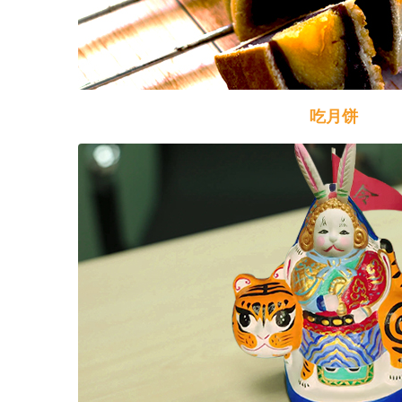
吃月饼
吃月饼
我国城乡群众过中秋都有吃月饼的习俗，俗话
圆，中秋月饼香又甜”。月饼最初是用来祭奉月神
早见于南宋吴自牧的《梦梁录》中，那时，它也
食品。后来人们逐渐把中秋赏月与品尝月饼结合
象征。
月饼最初是在家庭制作的，清袁枚在《隋园食
做法。到了近代，有了专门制作月饼的作坊，月
馅料考究，外型美观，在月饼的外面还印有各种
月”、“银河夜月”、“三潭印月”等。以月之圆兆
常生，用月饼寄托思念故乡，思念亲人之情，祈
下人们的心愿，月饼还被用来当做礼品送亲赠友