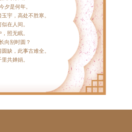
今夕是何年。
楼玉宇，高处不胜寒。
何似在人间。
户，照无眠。
长向别时圆？
晴圆缺，此事古难全。
千里共婵娟。