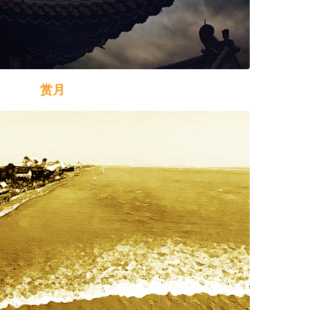
赏月
赏月
就有赏月的习俗，《礼记》中就记载有“秋暮夕
了周代，每逢中秋夜都要举行迎寒和祭月。设大香
苹果、李子、葡萄等时令水果，其中月饼和西瓜是
要切成莲花状。
玩月颇为盛行。在宋代，中秋赏月之风更盛，据
“中秋夜，贵家结饰台榭，民间争占酒楼玩月”。每
店家、酒楼都要重新装饰门面，牌楼上扎绸挂彩，
品，夜市热闹非凡，百姓们多登上楼台，一些富户
上赏月，并摆上食品或安排家宴，团圆子女，共同
月风俗依旧，许多地方形成了烧斗香、树中秋、
亮、舞火龙等特殊风俗。