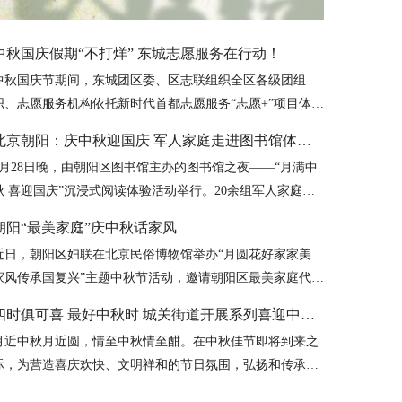
中秋国庆假期“不打烊” 东城志愿服务在行动！
中秋国庆节期间，东城团区委、区志联组织全区各级团组
织、志愿服务机构依托新时代首都志愿服务“志愿+”项目体
系，围绕“中秋”“国庆”“敬老”等主题广泛开展形式多样的志
北京朝阳：庆中秋迎国庆 军人家庭走进图书馆体验沉浸式阅读
愿服务活动。假期期间，全区累计上岗志愿者2500余人次，
9月28日晚，由朝阳区图书馆主办的图书馆之夜——“月满中
累计服务时长10000余小时。
秋 喜迎国庆”沉浸式阅读体验活动举行。20余组军人家庭代
表在活动中体验充满书香的文化中秋，同祝祖国母亲生日快
朝阳“最美家庭”庆中秋话家风
乐。
近日，朝阳区妇联在北京民俗博物馆举办“月圆花好家家美
家风传承国复兴”主题中秋节活动，邀请朝阳区最美家庭代表
欢聚一堂，茗茶赏月话家风。市妇联副主席陈延平，区委副
四时俱可喜 最好中秋时 城关街道开展系列喜迎中秋活动
书记郑宇，副区长、区妇儿工委常务副主任杨蓓蓓参加。
月近中秋月近圆，情至中秋情至酣。在中秋佳节即将到来之
际，为营造喜庆欢快、文明祥和的节日氛围，弘扬和传承中
华优秀传统文化，丰富辖区居民的精神文化生活，房山区城