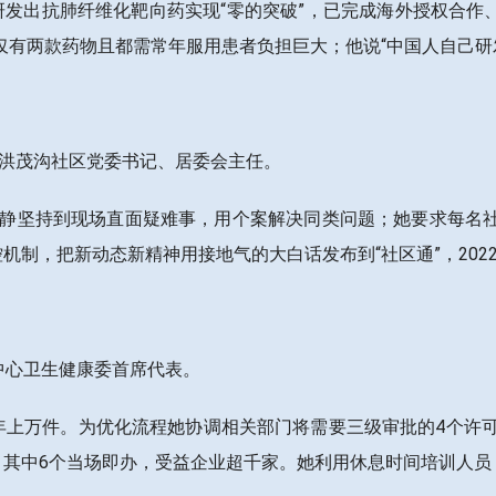
发出抗肺纤维化靶向药实现“零的突破”，已完成海外授权合作
仅有两款药物且都需常年服用患者负担巨大；他说“中国人自己研
道洪茂沟社区党委书记、居委会主任。
，鲍静坚持到现场直面疑难事，用个案解决同类问题；她要求每名
机制，把新动态新精神用接地气的大白话发布到“社区通”，20
务中心卫生健康委首席代表。
年上万件。为优化流程她协调相关部门将需要三级审批的4个许
其中6个当场即办，受益企业超千家。她利用休息时间培训人员，