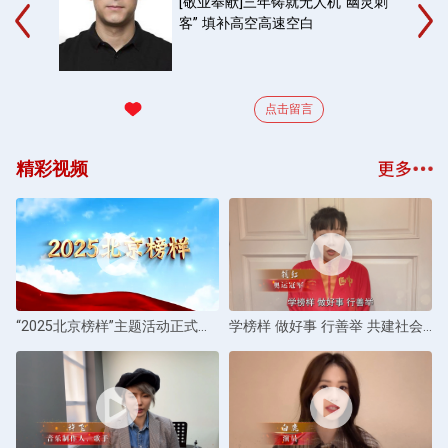
[敬业奉献]三年铸就无人机“幽灵刺
客” 填补高空高速空白
点击留言
精彩视频
“2025北京榜样”主题活动正式启动
学榜样 做好事 行善举 共建社会好风气——钱红