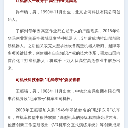
让机器人一展身手 高空作业无高危
许华旸，男，1990年11月出生，北京史河科技有限公司创
始人。
了解到每年因高空作业死亡超千人的严酷现实，2015年许
华旸创业聚焦高空领域研发特种机器人，3年后成功推出船舶除
锈机器人。之后他又攻克大型承压设备爬壁机器人吸附、越障等
多项关键技术，创建拥有自主知识产权的技术体系，研发出国内
首台化工打磨机器人；将成千上万人从高空高危作业中解放出
来。
司机长科技创新 “毛泽东号”焕发青春
王振强，男，1986年11月出生，中铁北京局集团有限公司
丰台机务段“毛泽东号”机车组司机长。
2008年王振强加入到1946年即被命名的“毛泽东号”机车
组，在机车换型中很快掌握了新型机车的操纵和故障处理方法。
他携创新工作室研发出《VR机车交互式演练系统》等创新成果