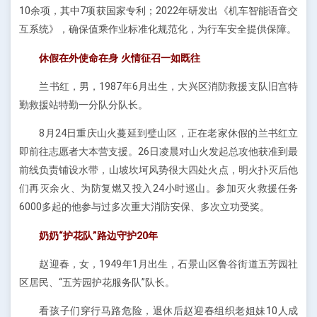
10余项，其中7项获国家专利；2022年研发出《机车智能语音交
互系统》，确保值乘作业标准化规范化，为行车安全提供保障。
休假在外使命在身 火情征召一如既往
兰书红，男，1987年6月出生，大兴区消防救援支队旧宫特
勤救援站特勤一分队分队长。
8月24日重庆山火蔓延到璧山区，正在老家休假的兰书红立
即前往志愿者大本营支援。26日凌晨对山火发起总攻他获准到最
前线负责铺设水带，山坡坎坷风势很大四处火点，明火扑灭后他
们再灭余火、为防复燃又投入24小时巡山。参加灭火救援任务
6000多起的他参与过多次重大消防安保、多次立功受奖。
奶奶“护花队”路边守护20年
赵迎春，女，1949年1月出生，石景山区鲁谷街道五芳园社
区居民、“五芳园护花服务队”队长。
看孩子们穿行马路危险，退休后赵迎春组织老姐妹10人成