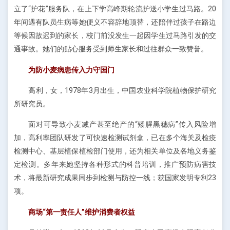
立了“护花”服务队，在上下学高峰期轮流护送小学生过马路。20
年间遇有队员生病等她便义不容辞地顶替，还陪伴过孩子在路边
等候因故迟到的家长，校门前没发生一起因学生过马路引发的交
通事故。她们的贴心服务受到师生家长和过往群众一致赞誉。
为防小麦病患传入力守国门
高利，女，1978年3月出生，中国农业科学院植物保护研究
所研究员。
面对可导致小麦减产甚至绝产的“矮腥黑穗病”传入风险增
加，高利率团队研发了可快速检测试剂盒，已在多个海关及检疫
检测中心、基层植保植检部门使用，还为相关单位及各地义务鉴
定检测。多年来她坚持各种形式的科普培训，推广预防病害技
术，将最新研究成果同步到检测与防控一线；获国家发明专利23
项。
商场“第一责任人”维护消费者权益