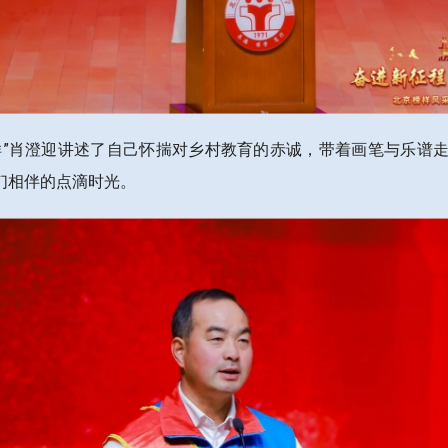
京榜样”肖澄迎讲述了自己怀揣对乡村教育的赤诚，带着画笔与乐
们相伴的点滴时光。