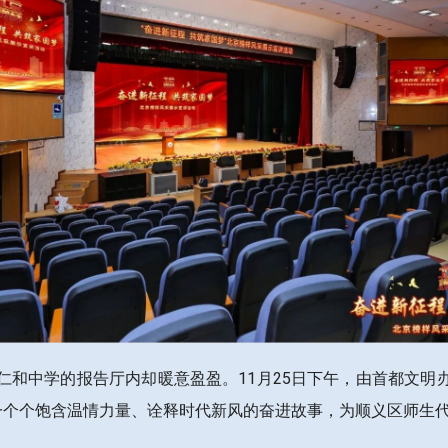
和中学的报告厅内却暖意盈盈。11月25日下午，由首都文明办
用一个个饱含温情力量、诠释时代新风的奋进故事，为顺义区师生