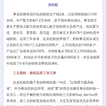
吴松航
事业部拥有现代化的奶粉生产线5条，日处理鲜奶能力160
余吨，年产配方奶粉1.2万余吨，居于国内领先地位。事业部主
要生产婴幼儿配方奶粉和成人配方奶粉两大品类产品，包括爱力
优、爱欣宝、爱育聪、恩贝益、恩贝睿五大系列78个品种的高中
端奶粉。运营三年多来，在吴松航的带领下，奶粉事业部从成立
之初的不足100户三元奶粉代理商户，上升到现在的1300多户，
产品出厂合格率达到100%，月销售量从700余万上升到现在的
6000多万，利润从月亏损40多万到月赢利400多万，并且连续两
年创造了6-8月份销售淡季的高增长。
三元国粉，狠抓品质三张王牌
在吴松航的脑子里始终铭刻着一句话，“以母爱为最高标
准”。作为事业部的总经理，他把“爱”的理念传播至事业部的每一
名员工，经过不懈的努力研制出独特的三元奶粉Sup_ilactou营
养系统，使三元奶粉更加接近母乳，为宝宝发育提供充足营养和