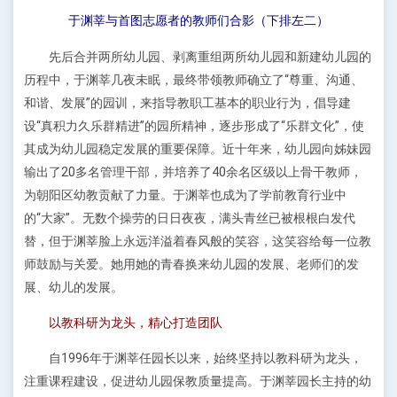
于渊莘与首图志愿者的教师们合影（下排左二）
先后合并两所幼儿园、剥离重组两所幼儿园和新建幼儿园的
历程中，于渊莘几夜未眠，最终带领教师确立了“尊重、沟通、
和谐、发展”的园训，来指导教职工基本的职业行为，倡导建
设“真积力久乐群精进”的园所精神，逐步形成了“乐群文化”，使
其成为幼儿园稳定发展的重要保障。近十年来，幼儿园向姊妹园
输出了20多名管理干部，并培养了40余名区级以上骨干教师，
为朝阳区幼教贡献了力量。于渊莘也成为了学前教育行业中
的“大家”。无数个操劳的日日夜夜，满头青丝已被根根白发代
替，但于渊莘脸上永远洋溢着春风般的笑容，这笑容给每一位教
师鼓励与关爱。她用她的青春换来幼儿园的发展、老师们的发
展、幼儿的发展。
以教科研为龙头，精心打造团队
自1996年于渊莘任园长以来，始终坚持以教科研为龙头，
注重课程建设，促进幼儿园保教质量提高。于渊莘园长主持的幼