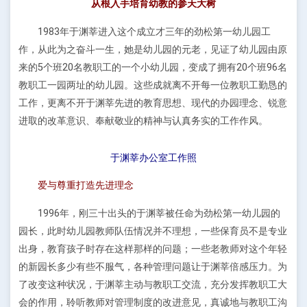
从根入手培育幼教的参天大树
1983年于渊莘进入这个成立才三年的劲松第一幼儿园工
作，从此为之奋斗一生，她是幼儿园的元老，见证了幼儿园由原
来的5个班20名教职工的一个小幼儿园，变成了拥有20个班96名
教职工一园两址的幼儿园。这些成就离不开每一位教职工勤恳的
工作，更离不开于渊莘先进的教育思想、现代的办园理念、锐意
进取的改革意识、奉献敬业的精神与认真务实的工作作风。
于渊莘办公室工作照
爱与尊重打造先进理念
1996年，刚三十出头的于渊莘被任命为劲松第一幼儿园的
园长，此时幼儿园教师队伍情况并不理想，一些保育员不是专业
出身，教育孩子时存在这样那样的问题；一些老教师对这个年轻
的新园长多少有些不服气，各种管理问题让于渊莘倍感压力。为
了改变这种状况，于渊莘主动与教职工交流，充分发挥教职工大
会的作用，聆听教师对管理制度的改进意见，真诚地与教职工沟