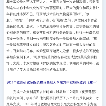
和丰富经验的艺术工艺人才。当李东方第一次走进敦煌，亲眼看
到这些堪称中华文化愧宝的绚丽壁画时，巨大的责任和压力曾让
年轻的她痛哭不已。珂罗版技术临制文物需要“照相”、“修
版”、“晒版”、“印刷”四个步骤，在“照相”之前，则需要分析作品
颜色的色调、层次、下笔先后顺序等诸多内容，这需要巨大的耐
心和高超的技艺。根据前期分析进行分色制版，往往一种颜色就
需要一张版，复制一幅画有时需要数十块版叠加才能完成。“每
一块版都需要独立修版，版和版叠加时不能有一根头发丝的差
错，否则前功尽弃。敦煌壁画穿越历史沧桑，很多锈迹和斑驳也
要如实复制下来。”珂罗版沉重的设备容易造成敦煌莫高窟的损
坏，为此，李东方根据珂罗版的技术原理，利用简单的材料，设
计制作了专为莫高窟使用的珂罗版土相机。
2014年敦煌研究院院长在莫高窟为李东方捐赠答谢致词（左一）
完成一次复制需要多长时间？以敦煌112洞窟《反弹琵琶》
的复制为例，李东方和他的同事们经历了八个月的反复努力，才
最终完成。1996年时任敦煌研究院院长段文杰特别为李东方在