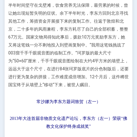
半年时间坚守在戈壁滩，饮食营养无法保障，最劳累的时候，曾
让她出现短暂失明的症状。余下半年时光，李东方回到北京寻找
其他工作，筹措资金开展接下来的复制工作。往返于敦煌和北
京，二十多年的风雨兼程，李东方耗尽了自己的全部积蓄，整整
67万元。国家文物局得知此事后，拨款10万元奖励李东方，她
又将这笔钱一分不剩地投入到壁画复制中。“我用这笔钱挑战了
003窟千手千眼观音图的临制工作。”珂罗版的最大尺寸
为“50×60”厘米，千手千眼观音图绘制在大约4平方米的墙壁上，
远远大于这个尺寸，在进行84张珂罗版底片的分色制版后，还要
进行更为复杂的拼接，工作难度成倍增加。12个月后，这件稀世
国宝终于从墙壁上“移动”下来，被世人瞩目。
常沙娜为李东方题词致贺（左一）
2013年大连首届非物质文化遗产论坛，李东方（左一）荣获“佛
教文化保护终身成就奖”