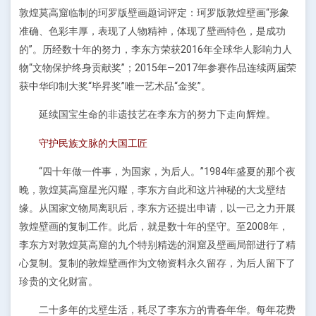
敦煌莫高窟临制的珂罗版壁画题词评定：珂罗版敦煌壁画“形象
准确、色彩丰厚，表现了人物精神，体现了壁画特色，是成功
的”。历经数十年的努力，李东方荣获2016年全球华人影响力人
物“文物保护终身贡献奖”；2015年—2017年参赛作品连续两届荣
获中华印制大奖“毕昇奖”唯一艺术品“金奖”。
延续国宝生命的非遗技艺在李东方的努力下走向辉煌。
守护民族文脉的大国工匠
“四十年做一件事，为国家，为后人。”1984年盛夏的那个夜
晚，敦煌莫高窟星光闪耀，李东方自此和这片神秘的大戈壁结
缘。从国家文物局离职后，李东方还提出申请，以一己之力开展
敦煌壁画的复制工作。此后，就是数十年的坚守。至2008年，
李东方对敦煌莫高窟的九个特别精选的洞窟及壁画局部进行了精
心复制。复制的敦煌壁画作为文物资料永久留存，为后人留下了
珍贵的文化财富。
二十多年的戈壁生活，耗尽了李东方的青春年华。每年花费