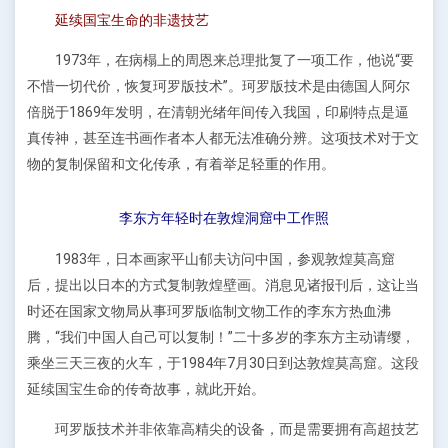
延续国宝生命的非遗技艺
1973年，在病榻上的周恩来总理批复了一项工作，他说“要
不惜一切代价，恢复珂罗版技术”。珂罗版技术是由德国人阿尔
倍脱于1869年发明，在清朝光绪年间传入我国，印刷特点是逼
真传神，甚至连书画作者本人都无法准确分辨。这项技术对于文
物的复制保留和文化传承，有着举足轻重的作用。
李东方年轻时在敦煌洞窟中工作照
1983年，日本画家平山郁夫访问中国，参观敦煌莫高窟
后，提出以日本的方式复制敦煌壁画。消息见诸报刊后，这让当
时还在国家文物局从事珂罗版临制文物工作的李东方热血沸
腾，“我们中国人自己可以复制！”二十多岁的李东方主动请缨，
乘坐三天三夜的火车，于1984年7月30日到达敦煌莫高窟。这段
延续国宝生命的传奇故事，就此开始。
珂罗版技术并非依靠高精尖的设备，而是需要拥有高超技艺