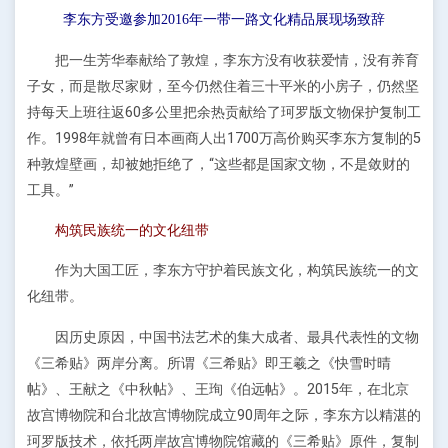
李东方受邀参加2016年一带一路文化精品展现场致辞
把一生芳华奉献给了敦煌，李东方没有收获爱情，没有养育
子女，而是散尽家财，至今仍然住着三十平米的小房子，仍然坚
持每天上班往返60多公里把余热贡献给了珂罗版文物保护复制工
作。1998年就曾有日本画商人出1700万高价购买李东方复制的5
种敦煌壁画，却被她拒绝了，“这些都是国家文物，不是敛财的
工具。”
构筑民族统一的文化纽带
作为大国工匠，李东方守护着民族文化，构筑民族统一的文
化纽带。
因历史原因，中国书法艺术的集大成者、最具代表性的文物
《三希贴》两岸分离。所谓《三希贴》即王羲之《快雪时晴
帖》、王献之《中秋帖》、王珣《伯远帖》。2015年，在北京
故宫博物院和台北故宫博物院成立90周年之际，李东方以精湛的
珂罗版技术，依托两岸故宫博物院馆藏的《三希贴》原件，复制