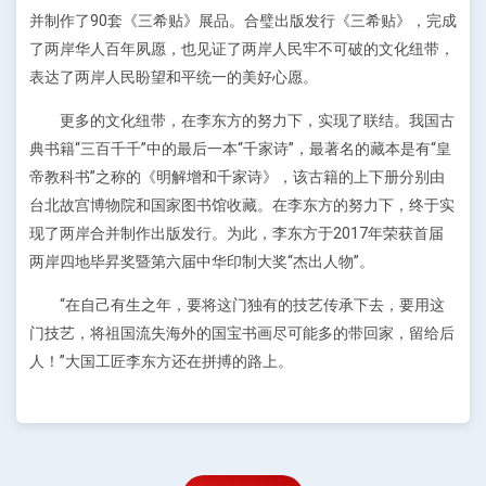
并制作了90套《三希贴》展品。合璧出版发行《三希贴》，完成
了两岸华人百年夙愿，也见证了两岸人民牢不可破的文化纽带，
表达了两岸人民盼望和平统一的美好心愿。
更多的文化纽带，在李东方的努力下，实现了联结。我国古
典书籍“三百千千”中的最后一本“千家诗”，最著名的藏本是有“皇
帝教科书”之称的《明解增和千家诗》，该古籍的上下册分别由
台北故宫博物院和国家图书馆收藏。在李东方的努力下，终于实
现了两岸合并制作出版发行。为此，李东方于2017年荣获首届
两岸四地毕昇奖暨第六届中华印制大奖“杰出人物”。
“在自己有生之年，要将这门独有的技艺传承下去，要用这
门技艺，将祖国流失海外的国宝书画尽可能多的带回家，留给后
人！”大国工匠李东方还在拼搏的路上。