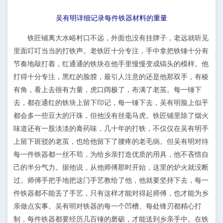
吴有明详细记录每件铁器材料的重量
铁匠铺离大水峪村口不远，外面也没有挂牌子，老远就听见
里面叮叮当当的打铁声。老铁匠十分专注，手中拿把铁锤十分有
节奏地敲打着，红通通的铁块在他手里慢慢变成镐头的模样。他
打得十分专注，黑红的脸膛，最引人注意的还是他那双手，有棱
有角，看上去很有力量，虎口阔极了，布满了老茧。每一锤下
去，都在通红的铁块上留下印记，每一锤下去，吴有明脸上似乎
都会多一些豆大的汗珠，但他没有丝毫马虎。铁匠铺里除了烟火
味道还有一股淡淡的膏药味，几十年的打铁，不仅仅在吴有明手
上留下斑驳的老茧，也给他留下了腰疼的老毛病。但吴有明对待
每一件铁器都一丝不苟，为给乡亲打造优质的用具，他不吝惜自
己的半分气力。据他说，从他师傅那时开始，这里的炉火就没断
过。师傅手把手地把这门手艺教给了他，他就要坚持下去，每一
件铁器都不能丢了手艺，只有这样才能对得起师傅，也才能为乡
亲做点实事。吴有明对铁器的每一个凹槽、每处锋刃都精心打
制，每件铁器都要经历几百锤的磨砺，才能送到乡亲手中。在铁