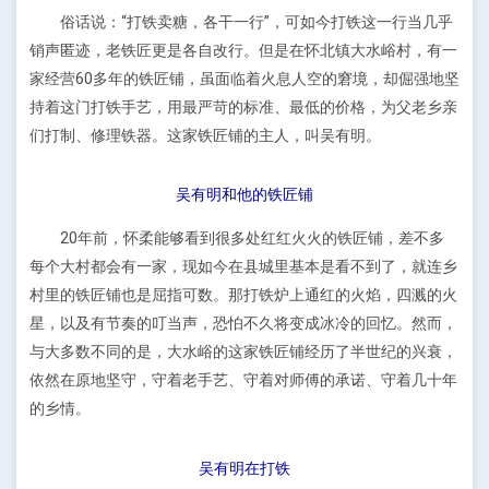
俗话说：“打铁卖糖，各干一行”，可如今打铁这一行当几乎
销声匿迹，老铁匠更是各自改行。但是在怀北镇大水峪村，有一
家经营60多年的铁匠铺，虽面临着火息人空的窘境，却倔强地坚
持着这门打铁手艺，用最严苛的标准、最低的价格，为父老乡亲
们打制、修理铁器。这家铁匠铺的主人，叫吴有明。
吴有明和他的铁匠铺
20年前，怀柔能够看到很多处红红火火的铁匠铺，差不多
每个大村都会有一家，现如今在县城里基本是看不到了，就连乡
村里的铁匠铺也是屈指可数。那打铁炉上通红的火焰，四溅的火
星，以及有节奏的叮当声，恐怕不久将变成冰冷的回忆。然而，
与大多数不同的是，大水峪的这家铁匠铺经历了半世纪的兴衰，
依然在原地坚守，守着老手艺、守着对师傅的承诺、守着几十年
的乡情。
吴有明在打铁