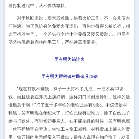
器打制过程中，从不偷功减料。
对于铁匠来说，夏天最难熬，挨着火炉工作，不一会儿便大
汗淋漓。为了保护身体免受火花烫伤，再热也得穿长袖长裤，相
比于机器生产，一个斧头打个把小时显得又慢又费劲儿，但吴有
明坚持保留着完整的手工艺，严把铁器质量关。
吴有明为镐淬火
吴有明为雁栖镇村民镐具加钢
“现在打铁不赚钱，斧子一天打不了几把，一把才卖40块
钱，而且还要在斧刃上加好钢，这样刀口才耐磨锋利，这样的活
谁愿意干啊！”打了五十多年铁的老铁匠吴有明说。不仅仅是材
料钱，吴有明现在年纪大了，打铁已经有些吃力，除了自己儿子
参与打铁外，有时候还要雇人。在不能抡锤的时候，吴有明也都
一丝不苟地守在旁边，生怕工人偷工减料。材料费加上雇人的费
用，铁匠铺的生意经常入不敷出，很多人说现在物价涨了，劝吴