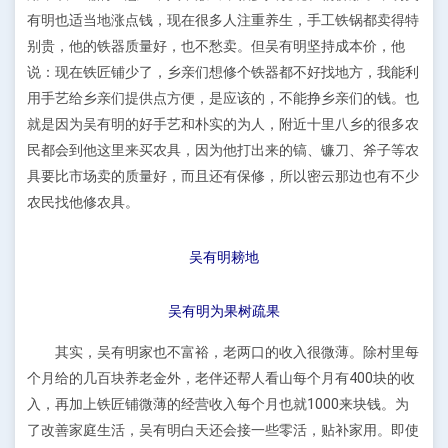
有明也适当地涨点钱，现在很多人注重养生，手工铁锅都卖得特
别贵，他的铁器质量好，也不愁卖。但吴有明坚持成本价，他
说：现在铁匠铺少了，乡亲们想修个铁器都不好找地方，我能利
用手艺给乡亲们提供点方便，是应该的，不能挣乡亲们的钱。也
就是因为吴有明的好手艺和朴实的为人，附近十里八乡的很多农
民都会到他这里来买农具，因为他打出来的镐、镰刀、斧子等农
具要比市场卖的质量好，而且还有保修，所以密云那边也有不少
农民找他修农具。
吴有明耪地
吴有明为果树疏果
其实，吴有明家也不富裕，老两口的收入很微薄。除村里每
个月给的几百块养老金外，老伴还帮人看山每个月有400块的收
入，再加上铁匠铺微薄的经营收入每个月也就1000来块钱。为
了改善家庭生活，吴有明白天还会接一些零活，贴补家用。即使