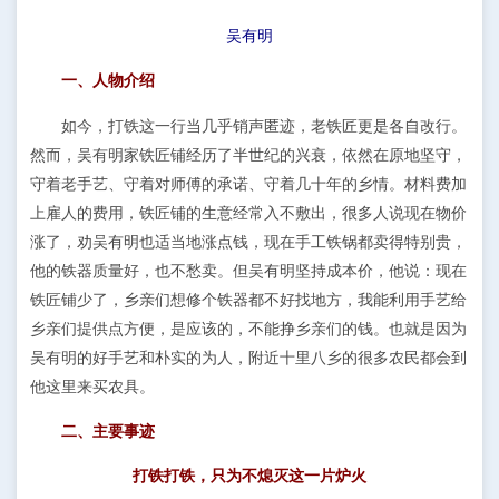
吴有明
一、人物介绍
如今，打铁这一行当几乎销声匿迹，老铁匠更是各自改行。
然而，吴有明家铁匠铺经历了半世纪的兴衰，依然在原地坚守，
守着老手艺、守着对师傅的承诺、守着几十年的乡情。材料费加
上雇人的费用，铁匠铺的生意经常入不敷出，很多人说现在物价
涨了，劝吴有明也适当地涨点钱，现在手工铁锅都卖得特别贵，
他的铁器质量好，也不愁卖。但吴有明坚持成本价，他说：现在
铁匠铺少了，乡亲们想修个铁器都不好找地方，我能利用手艺给
乡亲们提供点方便，是应该的，不能挣乡亲们的钱。也就是因为
吴有明的好手艺和朴实的为人，附近十里八乡的很多农民都会到
他这里来买农具。
二、主要事迹
打铁打铁，只为不熄灭这一片炉火