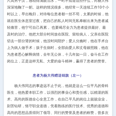
尺高男子汉，感动得满眼泪水，一时不知道说些什么，向杨大伟
深深地鞠了一躬。这样的情况很多，他经常一天连续工作10个小
时以上，早出晚归，对待每位患者都一丝不苟，太累的时候，他
就在医生休息室过夜，把自己的私人时间无私奉献出来为患者减
轻痛苦，他宁可自己再累， 也要竭尽全力为患者提供最好、最
及时的治疗。他把大部分时间放在医院、留给病人，父亲在医院
切去一部分肾的时候，他没时间陪护；爱人分娩时，他在手术台
上为病人做手术；孩子生病时，全部由爱人和丈母娘照顾，他在
为患者悉心解释病情，全年无公休，十几年如一日，奋斗在工作
岗位上，正是这样无私、大爱的奋斗精神，赢得了患者的赞誉。
患者为杨大伟赠送锦旗（左一）
杨大伟同志的事迹远不止于此，他就是这么一位平凡的骨科
医生，他热爱本职工作，以强烈的事业心和责任感，以精湛的医
术、高尚的医德全心全意工作，在自己平凡的岗位上兢兢业业，
刻苦钻研，恪守职业道德，凭着熟练的医疗技术、优秀的道德和
高尚的思想品质得到了领导、同行的赞誉及患者的称赞，曾多次