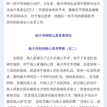
样一丝不苟地精心治疗。几年来，杨大伟同志采用中西医结合方
法诊疗患者近2万人，开展肢体骨折手术、髋膝关节置换及腰椎
手术2000余台，对于每位患者，他都以一丝不苟的精湛医术、
高尚的医德全心全意工作。
杨大伟细致认真查看报告
杨大伟热情耐心查房带教（右二）
在医院，病人家属为了让大夫精心手术，免不了有送红包、
请吃饭的，对于病人家属的心情，杨大伟非常理解，但是他有一
个原则和底线，就是绝不收病人的红包和礼品。曾有一位农民患
者，塞给杨大伟同志一个500元的红包。他怕老农担心，没当面
回绝，安顿好病人后，代病人交了住院押金，经过精心的治疗，
病人痊愈出院后杨医生才把红包的真相告诉老人，患者临走时含
着热泪说：“您是我见过最亲切最友善的大夫…”杨医生不但从不
接受病人的“红包”，还绞尽脑汁为病人省医药费。“没有仁心，就