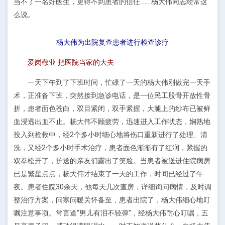
当不了一名好医生，更得不到患者的信任……”杨大伟同志经常这
么说。
杨大伟为出院复查患者进行检查诊疗
爱岗敬业 把医院当家的大夫
一天下午到了下班时间，忙碌了一天的杨大伟刚做完一天手
术，正准备下班，突然接到急诊电话，是一位民工股骨开放性骨
折，患者面色苍白，双目紧闭，双手紧握，大腿上的纱布已被鲜
血浸透出血不止。杨大伟不顾疲劳，迅速进入工作状态，娴熟地
投入到抢救中，经2个多小时细心地将伤口重新进行了处理、清
洗，又经2个多小时手术治疗，患者面色渐渐有了红润，紧握的
双拳松开了，护送的亲友们露出了笑脸。当患者被送进住院病房
已是繁星点点，杨大伟才结束了一天的工作，时间已经过了午
夜。患者住院30余天，他每天几次查房，详细询问病情，及时调
整治疗方案，问寒问暖关怀备至，患者出院了，杨大伟细心地叮
嘱注意事项。常言道“男儿有泪不轻弹”，经杨大伟耐心叮嘱，五