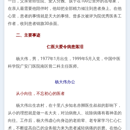
一日，父亲肾癌住院、爱人分娩、孩子在100公里外的岳母家，
在亲人最需要他陪伴时，他却把全部精力倾注到患者身上。在他
心里，患者的事情就是天大的事情。曾多次被评为院优秀医务工
作者，收到患者锦旗30余面。
二、主要事迹
仁医大爱令病患落泪
杨大伟，男，1977年1月出生，1999年5月入党，中国中医
科学院广安门医院南区骨二科主任医师。
杨大伟办公
从小向往，不忘初心的医者
杨大伟出生农村，在十里八乡知名赤脚医生叔叔的影响下，
从小的理想就是做一名大夫，对治病救人、祛除病痛有着神圣的
向往。工作后，杨大伟虚心向身边的老前辈、老专家学习仁心仁
术，不断提高自己的业务能力来为患者减轻病痛的折磨。在他心