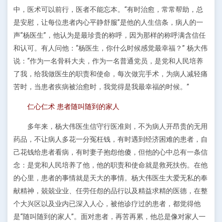
中，医术可以前行，医者不能忘本。“有时治愈，常常帮助，总
是安慰，让每位患者内心平静舒服”是他的人生信条，病人的一
声“杨医生”，他认为是最珍贵的称呼，因为那样的称呼满含信任
和认可。有人问他：“杨医生，你什么时候感觉最幸福？” 杨大伟
说：“作为一名骨科大夫，作为一名普通党员，是党和人民培养
了我，给我做医生的职责和使命，每次做完手术，为病人减轻痛
苦时，当患者疾病被治愈时，我觉得是我最幸福的时候。”
仁心仁术 患者随叫随到的家人
多年来，杨大伟医生信守行医准则，不为病人开昂贵的无用
药品，不让病人多花一分冤枉钱，有时遇到经济困难的患者，自
己花钱给患者看病，有时妻子抱怨他傻，但他的心中总有一条信
念：是党和人民培养了他，他的职责和使命就是救死扶伤。在他
的心里，患者的事情就是天大的事情。杨大伟医生大爱无私的奉
献精神，兢兢业业、任劳任怨的品行以及精益求精的医德，在整
个大兴区以及业内已深入人心，被他诊疗过的患者，都觉得他
是“随叫随到的家人”。面对患者，再苦再累，他总是像对家人一