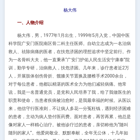
杨大伟
一、人物介绍
杨大伟，男，1977年1月出生，1999年5月入党，中国中医
科学院广安门医院南区骨二科主任医师。自幼立志成为一名治病
救人、祛除病痛的医者，在扶危济困的理想追求中坚定前行。作
为一名骨科大夫，他一直秉承“广安门护佑人民生活安宁康泰”院
训，勤学专研，治病救人，扶危济困。几年来，诊疗患者近2万
人，开展肢体创伤骨折、髋膝关节置换及腰椎手术2000余台，
对于每位患者，他都以精湛的医术全力为他们减轻病痛。他常
说，我是一名普通党员，是党和人民培养了我，给了我做医生的
职责和使命，当患者疾病被治愈时，是我最幸福的时候。从医以
来，他信守行医准则，不让病人多花一分冤枉钱，遇到经济困难
的患者，主动为病人垫付医药费。面对患者，再苦再累，他总是
像对家人一样精心治疗。被他诊疗过的患者，亲切称他为“随叫
随到的家人”。他爱岗敬业、默默奉献，全年无公休，十几年如