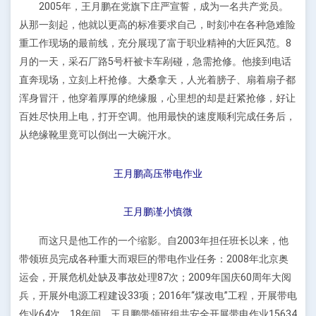
2005年，王月鹏在党旗下庄严宣誓，成为一名共产党员。
从那一刻起，他就以更高的标准要求自己，时刻冲在各种急难险
重工作现场的最前线，充分展现了富于职业精神的大匠风范。8
月的一天，采石厂路5号杆被卡车剐碰，急需抢修。他接到电话
直奔现场，立刻上杆抢修。大桑拿天，人光着膀子、扇着扇子都
浑身冒汗，他穿着厚厚的绝缘服，心里想的却是赶紧抢修，好让
百姓尽快用上电，打开空调。他用最快的速度顺利完成任务后，
从绝缘靴里竟可以倒出一大碗汗水。
王月鹏高压带电作业
王月鹏谨小慎微
而这只是他工作的一个缩影。自2003年担任班长以来，他
带领班员完成各种重大而艰巨的带电作业任务：2008年北京奥
运会，开展危机处缺及事故处理87次；2009年国庆60周年大阅
兵，开展外电源工程建设33项；2016年“煤改电”工程，开展带电
作业64次。18年间，王月鹏带领班组共安全开展带电作业15634