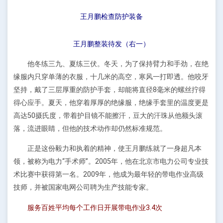
王月鹏检查防护装备
王月鹏整装待发（右一）
他冬练三九、夏练三伏。冬天，为了保持臂力和手劲，在绝
缘服内只穿单薄的衣服，十几米的高空，寒风一打即透。他咬牙
坚持，戴了三层厚重的防护手套，却能将直径8毫米的螺丝拧得
得心应手。夏天，他穿着厚厚的绝缘服，绝缘手套里的温度更是
高达50摄氏度，带着护目镜不能擦汗，豆大的汗珠从他额头滚
落，流进眼睛，但他的技术动作却仍然标准规范。
正是这份毅力和执着的精神，使王月鹏练就了一身超凡本
领，被称为电力“手术师”。2005年，他在北京市电力公司专业技
术比赛中获得第一名。2009年，他成为最年轻的带电作业高级
技师，并被国家电网公司聘为生产技能专家。
服务百姓平均每个工作日开展带电作业3.4次