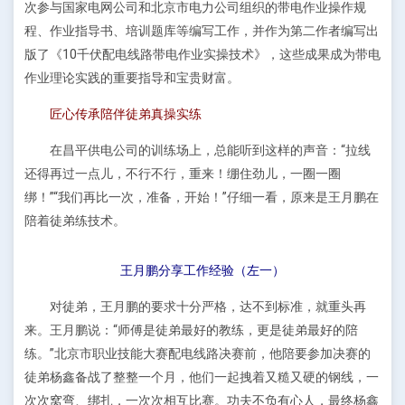
次参与国家电网公司和北京市电力公司组织的带电作业操作规
程、作业指导书、培训题库等编写工作，并作为第二作者编写出
版了《10千伏配电线路带电作业实操技术》，这些成果成为带电
作业理论实践的重要指导和宝贵财富。
匠心传承陪伴徒弟真操实练
在昌平供电公司的训练场上，总能听到这样的声音：“拉线
还得再过一点儿，不行不行，重来！绷住劲儿，一圈一圈
绑！”“我们再比一次，准备，开始！”仔细一看，原来是王月鹏在
陪着徒弟练技术。
王月鹏分享工作经验（左一）
对徒弟，王月鹏的要求十分严格，达不到标准，就重头再
来。王月鹏说：“师傅是徒弟最好的教练，更是徒弟最好的陪
练。”北京市职业技能大赛配电线路决赛前，他陪要参加决赛的
徒弟杨鑫备战了整整一个月，他们一起拽着又糙又硬的钢线，一
次次窝弯、绑扎，一次次相互比赛。功夫不负有心人，最终杨鑫