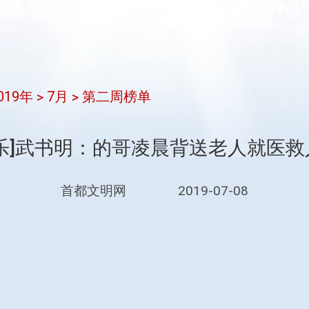
019年
7月
第二周榜单
>
>
乐]武书明：的哥凌晨背送老人就医
首都文明网
2019-07-08