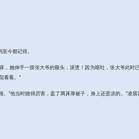
妈至今都记得。
起床，她伸手一摸张大爷的额头，滚烫！因为呕吐，张大爷此时
院看看。”
顾。“他当时烧得厉害，盖了两床厚被子，身上还是凉的。”凌晨