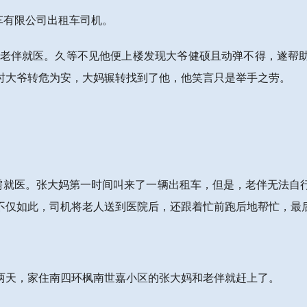
汽车有限公司出租车司机。
要送老伴就医。久等不见他便上楼发现大爷健硕且动弹不得，遂帮
时大爷转危为安，大妈辗转找到了他，他笑言只是举手之劳。
急需就医。张大妈第一时间叫来了一辆出租车，但是，老伴无法自
不仅如此，司机将老人送到医院后，还跟着忙前跑后地帮忙，最
两天，家住南四环枫南世嘉小区的张大妈和老伴就赶上了。