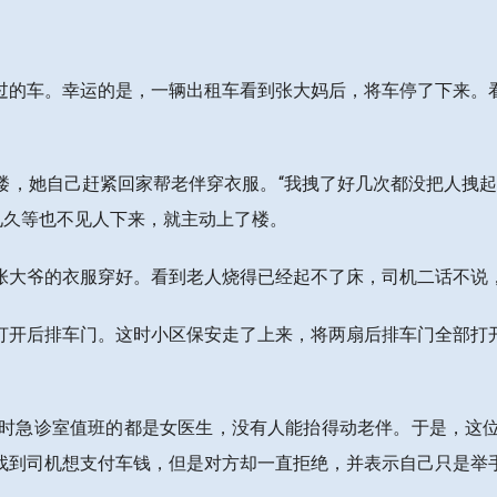
过的车。幸运的是，一辆出租车看到张大妈后，将车停了下来。
楼，她自己赶紧回家帮老伴穿衣服。“我拽了好几次都没把人拽起
见久等也不见人下来，就主动上了楼。
张大爷的衣服穿好。看到老人烧得已经起不了床，司机二话不说
打开后排车门。这时小区保安走了上来，将两扇后排车门全部打
当时急诊室值班的都是女医生，没有人能抬得动老伴。于是，这
找到司机想支付车钱，但是对方却一直拒绝，并表示自己只是举