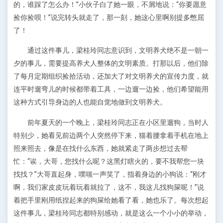
的，谁踩了怎么办！”小伙子白了她一眼，不屑地说：“你要愿意
捡你捡呗！”说完转头就走了，那一刻，她这心里啊别提多憋屈
了！
通过这件事儿，梁桂玲同志意识到，文明养犬绝不是一朝一
夕的事儿，需要提高养犬人整体的文明素质。打那以后，他们除
了每月定期组织捡拾活动，还加大了对文明养犬的宣传力度，就
连平时遛弯儿的时候都带着工具，一边遛一边捡，他们希望能用
这种方式引导身边的人也能自觉地做到文明养犬。
前年夏天的一个晚上，梁桂玲同志正在小区里遛狗，当时人
特别少，她看见前边两个人突然停下来，猫着腰拿着手机在地上
照来照去，像是在找什么东西，她就紧走了两步想过去帮
忙：“诶，大哥，您找什么呢？这黑灯瞎火的，要不我帮您一块
找找？”大哥直起身，噗嗤一声笑了，指着身边的小狗说：“刚才
啊，我们家皮皮玩着玩着就拉了，这不，我这儿找狗屎呢！”说
着把手里刚用纸捏起来的狗屎给她看了看，她也乐了。每次想起
这件事儿，梁桂玲同志都特别感动，就是这么一个小小的举动，