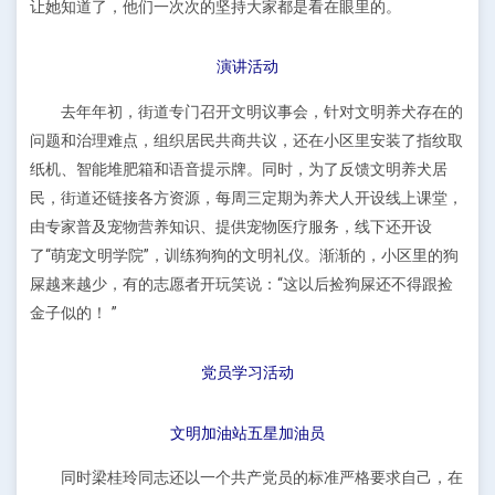
让她知道了，他们一次次的坚持大家都是看在眼里的。
演讲活动
去年年初，街道专门召开文明议事会，针对文明养犬存在的
问题和治理难点，组织居民共商共议，还在小区里安装了指纹取
纸机、智能堆肥箱和语音提示牌。同时，为了反馈文明养犬居
民，街道还链接各方资源，每周三定期为养犬人开设线上课堂，
由专家普及宠物营养知识、提供宠物医疗服务，线下还开设
了“萌宠文明学院”，训练狗狗的文明礼仪。渐渐的，小区里的狗
屎越来越少，有的志愿者开玩笑说：“这以后捡狗屎还不得跟捡
金子似的！ ”
党员学习活动
文明加油站五星加油员
同时梁桂玲同志还以一个共产党员的标准严格要求自己，在