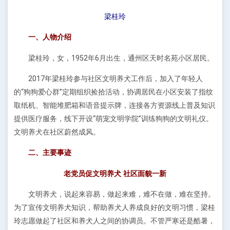
梁桂玲
一、人物介绍
梁桂玲，女，1952年6月出生，通州区天时名苑小区居民。
2017年梁桂玲参与社区文明养犬工作后，加入了年轻人
的“狗狗爱心群”定期组织捡拾活动，协调居民在小区安装了指纹
取纸机、智能堆肥箱和语音提示牌，连接各方资源线上普及知识
提供医疗服务，线下开设“萌宠文明学院”训练狗狗的文明礼仪。
文明养犬在社区蔚然成风。
二、主要事迹
老党员促文明养犬 社区面貌一新
文明养犬，说起来容易，做起来难，难不在做，难在坚持。
为了宣传文明养犬知识，帮助养犬人养成良好的文明习惯，梁桂
玲志愿做起了社区和养犬人之间的协调员。不管严寒还是酷暑，