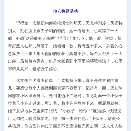
治安执勤活动
记得第一次组织狗便捡拾活动的那天，天儿特别冷，风还特
别大，刮在脸上跟刀子剌的似的，她一看这天，心就凉了一大
截，心想“这还能有人来吗”？可到了集合点，她一瞅，诶呦，都
有好些人在那儿等着了。她粗粗一数，得有五十多人，悬着的心
总算放了下来！那天他们的收获可真是不少，每个人都捡了一大
口袋，虽然脏点累点，但是大家看到小区里的环境整洁了，心里
都倍儿高兴，也增强了信心。
这文明养犬看着简单，可要坚持下来，真不是件容易的事
儿，要想让每个人都做到那就更不容易了。记得有一回，梁桂玲
同志在小区里遛弯儿，走到北边小广场时，看见对面一个小伙子
拉着只小狗走过来，可走着走着小狗突然停下来，撅屁股就拉。
她下意识地从兜里掏了张纸：“小伙子，给你！”谁知那小伙跟没
听见似的，转脸就要走。她上前一步叫住他：“小伙子，这是公
共场所，你自己的狗拉了屎是不是应该捡完再走啊！这人来人往