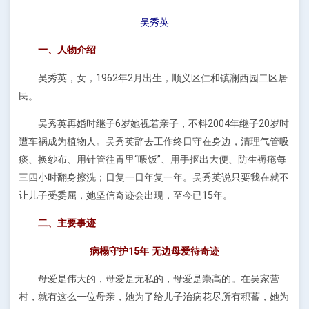
吴秀英
一、人物介绍
吴秀英，女，1962年2月出生，顺义区仁和镇澜西园二区居
民。
吴秀英再婚时继子6岁她视若亲子，不料2004年继子20岁时
遭车祸成为植物人。吴秀英辞去工作终日守在身边，清理气管吸
痰、换纱布、用针管往胃里“喂饭”、用手抠出大便、防生褥疮每
三四小时翻身擦洗；日复一日年复一年。吴秀英说只要我在就不
让儿子受委屈，她坚信奇迹会出现，至今已15年。
二、主要事迹
病榻守护15年 无边母爱待奇迹
母爱是伟大的，母爱是无私的，母爱是崇高的。在吴家营
村，就有这么一位母亲，她为了给儿子治病花尽所有积蓄，她为