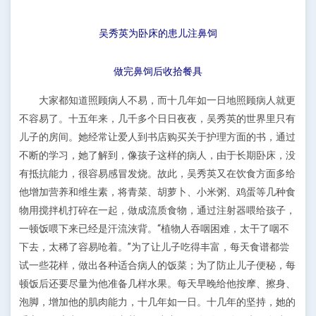
吴秀英为卧床的患儿注鼻饲
做完鼻饲后收拾餐具
大家都知道照顾病人不易，而十几年如一日地照顾病人就更
不容易了。十五年来，几千多个日日夜夜，吴秀英的世界里只有
儿子的房间。她经常让爱人到书店购买关于护理方面的书，通过
不断的学习，她了解到，像孩子这样的病人，由于长期卧床，没
有抵抗能力，很容易感冒发烧。故此，吴秀英又在饮食方面多给
他增加营养和维生素，将青菜、胡萝卜、小米粥、鸡蛋等几种食
物用搅拌机打碎在一起，做成流质食物，通过注射器喂给孩子，
一顿饭喂下来已经是汗流浃背。“植物人吞咽困难，太干了咽不
下去，太稀了容易呛着。”为了让儿子吃得丰富，每天食谱都尝
试一些花样，做出各种适合病人的饭菜；为了防止儿子便秘，每
顿饭后还要尽量为他准备几样水果。每天早晚给他按摩、擦身、
泡脚，增加他的肌肉能力，十几年如一日。十几年的坚持，她的