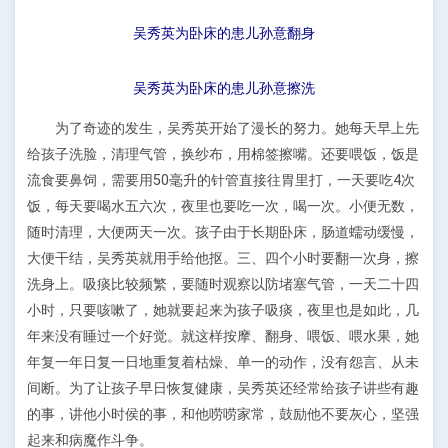
吴秀英为卧床的患儿孙意翻身
吴秀英为卧床的患儿孙意擦洗
为了奇迹的发生，吴秀英开始了漫长的努力。她每天早上先
给孩子洗脸，清理气管，换纱布，用棉签擦嘴。还要喂饭，饭是
流食要鼻饲，需要用50毫升的针管直接往胃里打，一天要吃4次
饭，每天要喝水五六次，夜里也要吃一次，喝一次。小便无数，
随时清理，大便两天一次。孩子由于长期卧床，肠道蠕动缓慢，
大便干结，吴秀英就用手给他抠。三、四个小时要翻一次身，擦
洗身上。吸痰比较频繁，要随时观察以防堵塞气管，一天二十四
小时，只要咳嗽了，她就要起来为孩子吸痰，夜里也是如此，几
年来没有睡过一个好觉。就这样按摩、翻身、喂饭、喂水果，她
年复一年日复一日地重复着枯燥、单一的动作，没有怨言、从未
间断。为了让孩子早日恢复健康，吴秀英还经常给孩子讲些有趣
的事，讲他小时侯的事，和他唠唠家常，鼓励他不要灰心，坚强
起来和病魔作斗争。