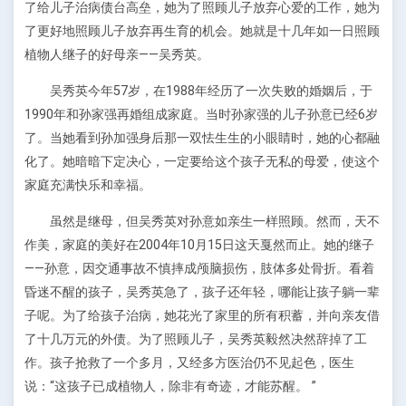
了给儿子治病债台高垒，她为了照顾儿子放弃心爱的工作，她为
了更好地照顾儿子放弃再生育的机会。她就是十几年如一日照顾
植物人继子的好母亲——吴秀英。
吴秀英今年57岁，在1988年经历了一次失败的婚姻后，于
1990年和孙家强再婚组成家庭。当时孙家强的儿子孙意已经6岁
了。当她看到孙加强身后那一双怯生生的小眼睛时，她的心都融
化了。她暗暗下定决心，一定要给这个孩子无私的母爱，使这个
家庭充满快乐和幸福。
虽然是继母，但吴秀英对孙意如亲生一样照顾。然而，天不
作美，家庭的美好在2004年10月15日这天戛然而止。她的继子
——孙意，因交通事故不慎摔成颅脑损伤，肢体多处骨折。看着
昏迷不醒的孩子，吴秀英急了，孩子还年轻，哪能让孩子躺一辈
子呢。为了给孩子治病，她花光了家里的所有积蓄，并向亲友借
了十几万元的外债。为了照顾儿子，吴秀英毅然决然辞掉了工
作。孩子抢救了一个多月，又经多方医治仍不见起色，医生
说：“这孩子已成植物人，除非有奇迹，才能苏醒。 ”