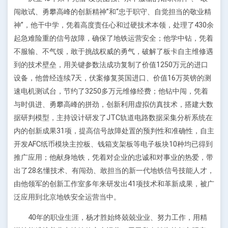
闯敢试、勇攀高峰的创新精神”和“忠于职守、自觉担当的敬业精
神”，他干中学，凭着高度责任心和过硬技术本领，处理了430余
起急难险重的信号故障，确保了地铁运营安全；他学中钻，凭着
不服输、不气馁，敢于挑战权威的勇气，破解了板卡自主维修遇
到的技术壁垒，用关键参数法成功复制了价值1250万元的进口
设备，他曾经连续7天，伏案修复英国进口、价值16万英镑的测
速电机测试台，节约了3250多万元维修经费；他钻中闯，凭着
与时俱进、勇攀高峰的拼劲，创新利用虚拟仿真技术，搭建大数
据研判模型，主持设计研发了JTC轨道电路数据采集分析系统在
内的创新成果31项，提高信号故障处置的预判性和准确性，自主
开发AFC纸币模块主控板、钱箱支架板等电子板块10种均已得到
推广应用；他献身地铁，凭着对企业的忠诚和对事业的热爱，带
出了28名懂技术、有闯劲、敢担当的新一代地铁信号技能人才，
由他领军的创新工作室多年来研发出41项技术和革新成果，被广
泛应用到北京地铁安全运营当中。
40年的职业生涯，杨才胜始终兢兢业业、努力工作，用精