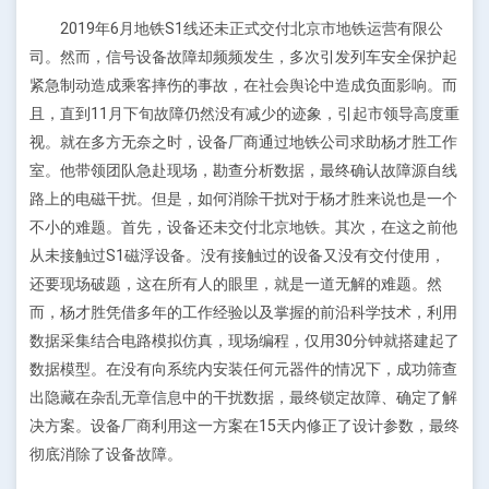
2019年6月地铁S1线还未正式交付北京市地铁运营有限公
司。然而，信号设备故障却频频发生，多次引发列车安全保护起
紧急制动造成乘客摔伤的事故，在社会舆论中造成负面影响。而
且，直到11月下旬故障仍然没有减少的迹象，引起市领导高度重
视。就在多方无奈之时，设备厂商通过地铁公司求助杨才胜工作
室。他带领团队急赴现场，勘查分析数据，最终确认故障源自线
路上的电磁干扰。但是，如何消除干扰对于杨才胜来说也是一个
不小的难题。首先，设备还未交付北京地铁。其次，在这之前他
从未接触过S1磁浮设备。没有接触过的设备又没有交付使用，
还要现场破题，这在所有人的眼里，就是一道无解的难题。然
而，杨才胜凭借多年的工作经验以及掌握的前沿科学技术，利用
数据采集结合电路模拟仿真，现场编程，仅用30分钟就搭建起了
数据模型。在没有向系统内安装任何元器件的情况下，成功筛查
出隐藏在杂乱无章信息中的干扰数据，最终锁定故障、确定了解
决方案。设备厂商利用这一方案在15天内修正了设计参数，最终
彻底消除了设备故障。