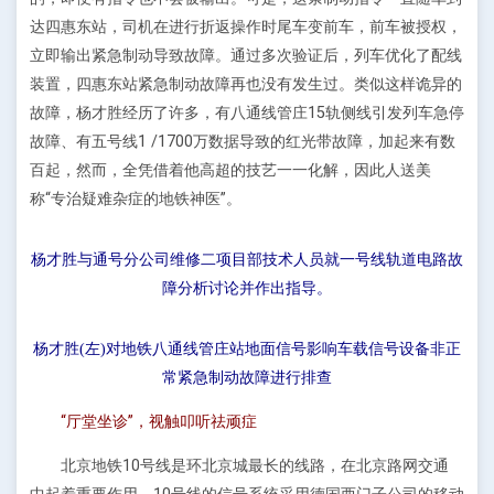
达四惠东站，司机在进行折返操作时尾车变前车，前车被授权，
立即输出紧急制动导致故障。通过多次验证后，列车优化了配线
装置，四惠东站紧急制动故障再也没有发生过。类似这样诡异的
故障，杨才胜经历了许多，有八通线管庄15轨侧线引发列车急停
故障、有五号线1 /1700万数据导致的红光带故障，加起来有数
百起，然而，全凭借着他高超的技艺一一化解，因此人送美
称“专治疑难杂症的地铁神医”。
杨才胜与通号分公司维修二项目部技术人员就一号线轨道电路故
障分析讨论并作出指导。
杨才胜(左)对地铁八通线管庄站地面信号影响车载信号设备非正
常紧急制动故障进行排查
“厅堂坐诊”，视触叩听祛顽症
北京地铁10号线是环北京城最长的线路，在北京路网交通