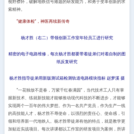
视野襟怀，破解地铁信号难题的研发能力，和勇于变革创新的求
索精神。
“健康体检”，神医再续新传奇
杨才胜（右二）带领创新工作室年轻员工进行研究
精密的电子电路维修，每次杨才胜都要带着徒弟们对着自制的图
纸反复研究
杨才胜指导徒弟用新版测试箱检测轨道电路模块指标 赵梦溪 摄
“一花独放不是春，万紫千红春满园”，当代技术工人只有掌
握新技术、练就新技能才能够推动现代科技的不断进步，才能够
实现两个一百年的伟大梦想。作为一名共产党员，作为生产一线
的高技能人才，杨才胜不辱使命，以强烈的责任心、使命感，引
领和培养新一代地铁人。杨才胜带徒弟有他的特点，就是教学更
加贴近实战项目。每次讲课都以工作室的研发项目为案例，所讲