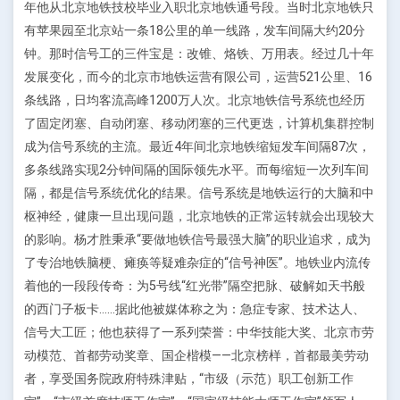
年他从北京地铁技校毕业入职北京地铁通号段。当时北京地铁只
有苹果园至北京站一条18公里的单一线路，发车间隔大约20分
钟。那时信号工的三件宝是：改锥、烙铁、万用表。经过几十年
发展变化，而今的北京市地铁运营有限公司，运营521公里、16
条线路，日均客流高峰1200万人次。北京地铁信号系统也经历
了固定闭塞、自动闭塞、移动闭塞的三代更迭，计算机集群控制
成为信号系统的主流。最近4年间北京地铁缩短发车间隔87次，
多条线路实现2分钟间隔的国际领先水平。而每缩短一次列车间
隔，都是信号系统优化的结果。信号系统是地铁运行的大脑和中
枢神经，健康一旦出现问题，北京地铁的正常运转就会出现较大
的影响。杨才胜秉承“要做地铁信号最强大脑”的职业追求，成为
了专治地铁脑梗、瘫痪等疑难杂症的“信号神医”。地铁业内流传
着他的一段段传奇：为5号线“红光带”隔空把脉、破解如天书般
的西门子板卡……据此他被媒体称之为：急症专家、技术达人、
信号大工匠；他也获得了一系列荣誉：中华技能大奖、北京市劳
动模范、首都劳动奖章、国企楷模——北京榜样，首都最美劳动
者，享受国务院政府特殊津贴，“市级（示范）职工创新工作