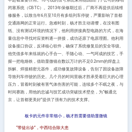
中起着重要作用。10号线的信号系统采用德国西门子公司的移动
闭塞系统（CBTC）。2013年保修期过后，厂商不再提供后续维
修服务，以致当年6月至10月有多组列车停驶，严重影响了首都
交通路网的正常运行。急难时刻，杨才胜主动请缨，在没有图
纸、没有测试环境的情况下，他利用拼接典型电路的方式，在海
量信息中寻找对应资料逐一拼接，成功还原了电原理图。他利用
设备接口协议，反译核心软件，确保了系统修复后的安全等级。
他凭借多年来练就的心手合一、手随心动、一气呵成的技艺，手
握一把电烙铁，借助显微镜在数以万计的不足0.2mm的焊盘上
拆解、焊接精密元器件，成功修复故障设备，告别了因设备故障
导致列车停驶的历史。几个月的时间里杨才胜承受着巨大的心理
压力，冒着时刻被有害气体伤害的可能，连续多个不眠之夜，与
时间赛跑，用他的忠诚与技艺成功突破技术壁垒，为“畅通北
京，让首都更美好”提供了强有力的技术支撑。
板卡的元件非常细小，杨才胜需要借助显微镜
“带徒出诊”，中西结合除大患