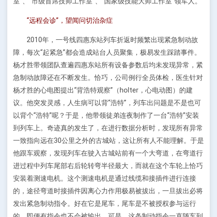
室”、“市级首席技师工作室”、“国家级技能大师工作室”领军人。
“远程会诊”，望闻问切治杂症
2010年，一号线四惠东站列车折返时频繁出现紧急制动故
障，每次“起紧急”都会造成站台人员聚集，极易发生踩踏事件。
杨才胜带领团队查遍四惠东站所有设备参数后均未发现异常，紧
急制动故障还在不断发生。恰巧，公司例行全员体检，医生针对
杨才胜的心电图提出“背浩特观察”（holter，心电动图）的建
议。他突发灵感，人生病可以背“浩特”，列车出问题是不是也可
以背个“浩特”呢？于是，他带领徒弟连夜制作了一台“浩特”安装
到列车上。奇迹真的发生了，在进行数据分析时，发现所有异常
一致指向远在30公里之外的古城站，这让所有人不能理解。于是
他跟车观察，发现列车在驶入古城站前有一个大弯道，在弯道行
进过程中列车尾部右后轮转弯半径最大，而就在这个车轮上恰巧
安装着测速电机。这个测速电机是通过线缆和接插件进行连接
的，途径弯道时接插件因离心力作用极易被拔出，一旦拔出必将
发出紧急制动指令。好在它是尾车，尾车是不被授权参与运行
的，即便有指令也不会被输出。可是，这条制动指令一直随车到