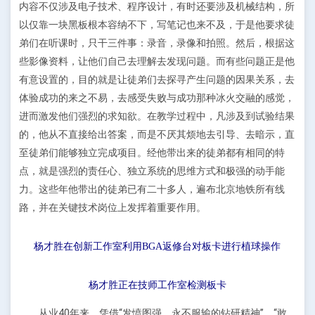
内容不仅涉及电子技术、程序设计，有时还要涉及机械结构，所
以仅靠一块黑板根本容纳不下，写笔记也来不及，于是他要求徒
弟们在听课时，只干三件事：录音，录像和拍照。然后，根据这
些影像资料，让他们自己去理解去发现问题。而有些问题正是他
有意设置的，目的就是让徒弟们去探寻产生问题的因果关系，去
体验成功的来之不易，去感受失败与成功那种冰火交融的感觉，
进而激发他们强烈的求知欲。在教学过程中，凡涉及到试验结果
的，他从不直接给出答案，而是不厌其烦地去引导、去暗示，直
至徒弟们能够独立完成项目。经他带出来的徒弟都有相同的特
点，就是强烈的责任心、独立系统的思维方式和极强的动手能
力。这些年他带出的徒弟已有二十多人，遍布北京地铁所有线
路，并在关键技术岗位上发挥着重要作用。
杨才胜在创新工作室利用BGA返修台对板卡进行植球操作
杨才胜正在技师工作室检测板卡
从业40年来，凭借“发愤图强、永不服输的钻研精神”、“敢