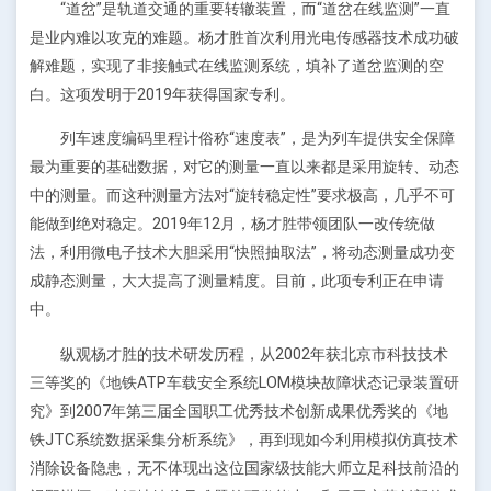
“道岔”是轨道交通的重要转辙装置，而“道岔在线监测”一直
是业内难以攻克的难题。杨才胜首次利用光电传感器技术成功破
解难题，实现了非接触式在线监测系统，填补了道岔监测的空
白。这项发明于2019年获得国家专利。
列车速度编码里程计俗称“速度表”，是为列车提供安全保障
最为重要的基础数据，对它的测量一直以来都是采用旋转、动态
中的测量。而这种测量方法对“旋转稳定性”要求极高，几乎不可
能做到绝对稳定。2019年12月，杨才胜带领团队一改传统做
法，利用微电子技术大胆采用“快照抽取法”，将动态测量成功变
成静态测量，大大提高了测量精度。目前，此项专利正在申请
中。
纵观杨才胜的技术研发历程，从2002年获北京市科技技术
三等奖的《地铁ATP车载安全系统LOM模块故障状态记录装置研
究》到2007年第三届全国职工优秀技术创新成果优秀奖的《地
铁JTC系统数据采集分析系统》，再到现如今利用模拟仿真技术
消除设备隐患，无不体现出这位国家级技能大师立足科技前沿的