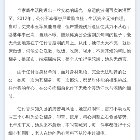
当家庭生活刚透出一丝安稳的曙光，命运的波澜再次汹涌而
至。2012年，公公不幸罹患严重脑血栓，生活完全无法自理。
当时，丈夫李玉军虽能自理，但严重烧伤后遗症使其力不从心；
婆婆年事已高，自顾不暇。照顾瘫痪公公这副沉甸甸的担子，毫
无悬念地落在了任付香瘦弱的肩上。从此，她每天天不亮，就起
床做饭，伺候公公洗漱、吃饭、吃药、喝水，不厌其烦的帮助他
翻身，换尿布，端端屎端尿，整个人忙得像陀螺，她从无怨言。
由于任付香身材单薄，面对身材魁梧、完全无法动弹的公
公，她每一次为其翻身、每一次擦洗，都是对体能的极限挑战。
任付香的孝心，在公公病榻前化作了无数个浸透汗水与深情的细
节。
任付香深知久卧的痛苦与风险，她定好闹钟，雷打不动地每
两三个小时为公公翻身、叩背、按摩，精心调整左右侧卧姿势。
七年来下来，她从来不急燥，不叫苦喊累，每一件事都做得十分
细心和周到，老人在她的悉心照料下从没生过褥疮。