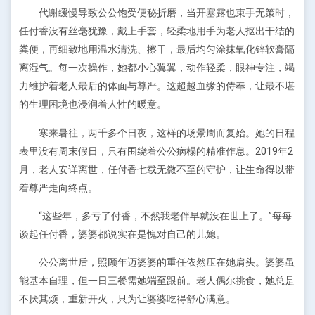
代谢缓慢导致公公饱受便秘折磨，当开塞露也束手无策时，
任付香没有丝毫犹豫，戴上手套，轻柔地用手为老人抠出干结的
粪便，再细致地用温水清洗、擦干，最后均匀涂抹氧化锌软膏隔
离湿气。每一次操作，她都小心翼翼，动作轻柔，眼神专注，竭
力维护着老人最后的体面与尊严。这超越血缘的侍奉，让最不堪
的生理困境也浸润着人性的暖意。
寒来暑往，两千多个日夜，这样的场景周而复始。她的日程
表里没有周末假日，只有围绕着公公病榻的精准作息。2019年2
月，老人安详离世，任付香七载无微不至的守护，让生命得以带
着尊严走向终点。
“这些年，多亏了付香，不然我老伴早就没在世上了。”每每
谈起任付香，婆婆都说实在是愧对自己的儿媳。
公公离世后，照顾年迈婆婆的重任依然压在她肩头。婆婆虽
能基本自理，但一日三餐需她端至跟前。老人偶尔挑食，她总是
不厌其烦，重新开火，只为让婆婆吃得舒心满意。