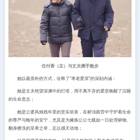
任付香（左）与丈夫携手散步
她以最质朴的方式，诠释了“孝老爱亲”的深刻内涵：
她是丈夫绝望深渊中的灯塔，用不离不弃的爱意唤醒了沉睡
的生命意志；
她是公婆风烛残年里的坚实依靠，在秽浊困苦中守护着生命
的尊严与晚年的安宁，尤其是为瘫痪公公七载如一日处理秽物、
翻身擦洗的至孝之举，足以感天动地；