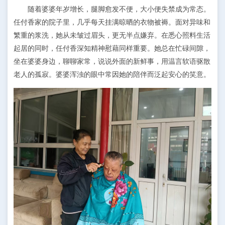
随着婆婆年岁增长，腿脚愈发不便，大小便失禁成为常态。
任付香家的院子里，几乎每天挂满晾晒的衣物被褥。面对异味和
繁重的浆洗，她从未皱过眉头，更无半点嫌弃。在悉心照料生活
起居的同时，任付香深知精神慰藉同样重要。她总在忙碌间隙，
坐在婆婆身边，聊聊家常，说说外面的新鲜事，用温言软语驱散
老人的孤寂。婆婆浑浊的眼中常因她的陪伴而泛起安心的笑意。