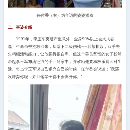
任付香（右）为年迈的婆婆添衣
二、事迹介绍
1991年，李玉军突遭严重意外，全身90%以上被大火吞
噬，生命虽被抢救回来，却落下二级伤残——容颜损毁，双手丧
失精细活动能力，让他觉得很自卑。但这个善良坚韧的女子毅然
牵起李玉军布满疤痕的手回到家中，并鼓励他要积极乐观面对生
活。每当李玉军说自己嫌弃自己的时候，任付香会说道：“我还
没嫌弃你呢，并且这辈子都不会离开你。”