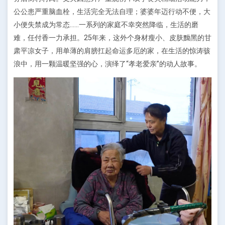
公公患严重脑血栓，生活完全无法自理；婆婆年迈行动不便，大
小便失禁成为常态……一系列的家庭不幸突然降临，生活的磨
难，任付香一力承担。25年来，这外个身材瘦小、皮肤黝黑的甘
肃平凉女子，用单薄的肩膀扛起命运多厄的家，在生活的惊涛骇
浪中，用一颗温暖坚强的心，演绎了“孝老爱亲”的动人故事。