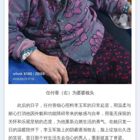
任付香（右）为婆婆梳头
此后的日子，任付香细心照料李玉军的日常起居，用温柔与
耐心打消他因外貌和功能障碍带来的敏感与自卑，用毫无保留的
关怀和乐观坚韧的态度，为他重新点燃生活的勇气。在她日复一
日的温暖陪伴下，李玉军脸上的阴霾逐渐散去，脸上绽放出久违
的笑容。昔日那个对生活失去信心的男人，重新挺直了脊梁。