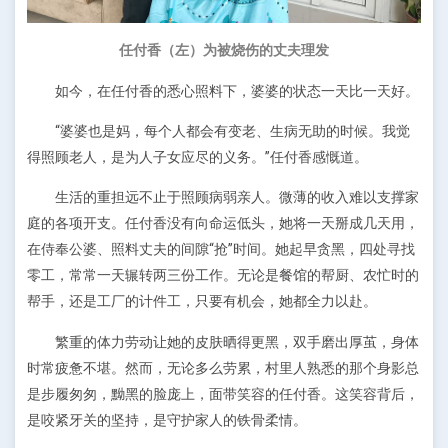
任付香（左）为被烧伤的丈夫理发
如今，在任付香的悉心照料下，婆婆的状态一天比一天好。
“婆婆也是妈，每个人都会有变老、生病无助的时候。我觉
得照顾老人，是为人子女应尽的义务。”任付香感慨道。
生活的重担远不止于照顾病弱亲人。微薄的收入难以支撑家
庭的各项开支。任付香没有向命运低头，她将一天掰成几天用，
在侍奉公婆、照料丈夫的间隙“抢”时间。她起早贪黑，四处寻找
零工，常常一天辗转两三份工作。无论是餐馆的帮厨、农忙时的
帮手，还是工厂的计件工，只要有机会，她都全力以赴。
繁重的体力劳动让她的皮肤晒得更黑，双手磨出厚茧，身体
时常疲惫不堪。然而，无论多么劳累，村里人熟悉的那个身影总
是步履匆匆，黝黑的脸庞上，面带笑容的任付香。这笑容背后，
是咬紧牙关的坚持，是守护家人的铁骨柔情。