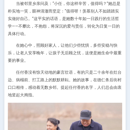
当被邻里乡亲问及：“小任，你这样辛苦，值得吗？”她总是
朴实地一笑，眼神清澈而坚定：“值得呀！羡慕别人不如踏踏实
实做好自己。”这平实的话语，是她数十年如一日践行的生活哲
学——不攀比，不抱怨，将深沉的爱与责任，转化为日复一日的
具体行动。
在她心中，照顾好家人，让他们少些忧惧，多些安稳与快
乐，让老人安享晚年，让孩子无后顾之忧，这便是她生命中最重
要的事业。
任付香没有惊天动地的豪言壮语，有的只是二十余年在灶台
边、病榻前、打工路上的默默耕耘。她的故事，在德仁务后街村
口口相传，感动着无数乡邻。提起任付香的名字，人们总会由衷
地竖起大拇指。