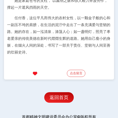
她是家庭苍穹的支柱， 以羸弱之躯和惊人毅力奔波劳作，
撑起一片遮风挡雨的天空。
任付香，这位平凡而伟大的农村女性，以一颗金子般的心和
一副压不垮的肩膀，在生活的泥泞中走出了一条充满爱与坚韧的
路。她的存在，如一泓清泉，涤荡人心；如一盏明灯，照亮了孝
老爱亲的传统美德在新时代熠熠生辉的道路。她用自己瘦小的身
躯，在烟火人间的深处，书写了一部关于责任、坚韧与人间至善
的壮丽史诗。
点击留言
返回首页
首都精神文明建设委员会办公室©版权所有