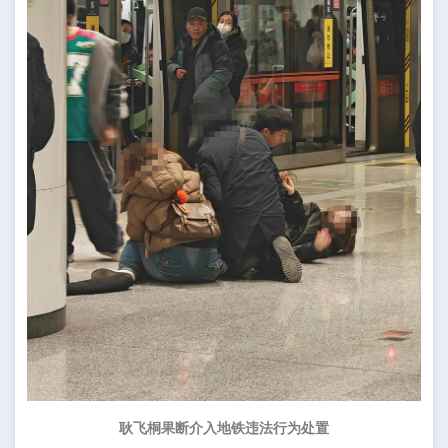
耿飞
桐
果断介入地铁违法行为处置