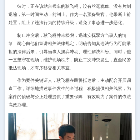
彼时，正在该站台候车的耿飞
桐
，没有丝毫犹豫、没有片刻
退缩，第一时间主动上前制止。作为一名预备警官，他果断上前
处置，阻止了违法行为的持续升级，避免了事态进一步恶化。
制止冲突后，耿飞
桐
并未松懈，迅速安抚双方当事人的情
绪，耐心向他们宣讲相关法律规定，明确告知其违法行为可能承
担的法律后果，引导当事人摒弃冲动、理性解决纠纷。同时，他
一直坚守在现场，维护现场秩序，防止二次冲突发生，直至民警
抵达现场，才有序移交相关事宜。
作为案件关键证人，耿飞
桐
在民警抵达后，主动配合开展调
查工作，详细地描述事件发生的全过程，积极提供相关线索，为
案件的侦破与公正处理提供了重要保障，有效助力了案件的依法
高效办理。