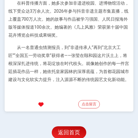
在科普传播方面，她多次参加非遗进校园、进博物馆活动，
线下受众达3万余人次。2026年参与抖音非遗主题市集直播，线
上覆盖700万人次。她的故事与作品被学习强国、人民日报海外
版等媒体报道100余次。她编著的《几上风雅》荣获第十届中国
花卉博览会科技成果铜奖。
从一名普通虫情测报员，到“非遗传承人”再到“北京大工
匠”“全国五一劳动奖章”获得者——张莹在颐和园这片沃土上，将
根深深扎进传统，将花绽放在时代枝头。就像她创作的每一件宫
廷插花作品一样，她依托皇家园林的深厚底蕴，为首都花园城市
建设与文化软实力提升，注入源源不断的传统园艺文化新动能。
点击留言
返回首页