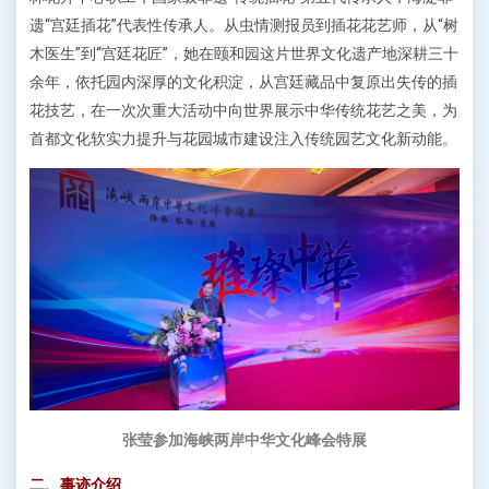
遗“宫廷插花”代表性传承人。从虫情测报员到插花花艺师，从“树
木医生”到“宫廷花匠”，她在颐和园这片世界文化遗产地深耕三十
余年，依托园内深厚的文化积淀，从宫廷藏品中复原出失传的插
花技艺，在一次次重大活动中向世界展示中华传统花艺之美，为
首都文化软实力提升与花园城市建设注入传统园艺文化新动能。
张莹参加海峡两岸中华文化峰会特展
二、事迹介绍