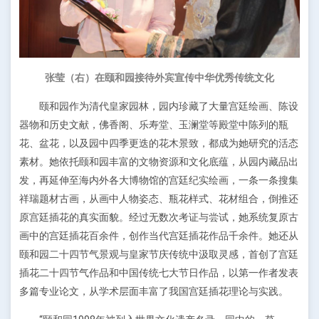
张莹（右）在颐和园接待外宾宣传中华优秀传统文化
颐和园作为清代皇家园林，园内珍藏了大量宫廷绘画、陈设
器物和历史文献，佛香阁、乐寿堂、玉澜堂等殿堂中陈列的瓶
花、盆花，以及园中四季更迭的花木景致，都成为她研究的活态
素材。她依托颐和园丰富的文物资源和文化底蕴，从园内藏品出
发，再延伸至海内外各大博物馆的宫廷纪实绘画，一条一条搜集
祥瑞题材古画，从画中人物姿态、瓶花样式、花材组合，倒推还
原宫廷插花的真实面貌。经过无数次考证与尝试，她系统复原古
画中的宫廷插花百余件，创作当代宫廷插花作品千余件。她还从
颐和园二十四节气景观与皇家节庆传统中汲取灵感，首创了宫廷
插花二十四节气作品和中国传统七大节日作品，以第一作者发表
多篇专业论文，从学术层面丰富了我国宫廷插花理论与实践。