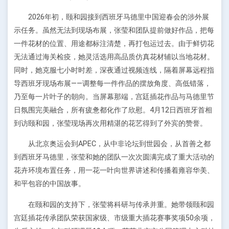
2026年初，颐和园接到西班牙马德里中国迎春会的涉外展
示任务。虽然无法到现场布展，张莹和团队提前做好作品，把每
一件花材的位置、用途都标注清楚，再打包运过去。由于鲜切花
无法通过海关检疫，她灵活选用高品质仿真花材辅以当地花材。
同时，她克服七小时时差，深夜通过视频连线，隔着屏幕远程指
导西班牙现场布展——调整每一件作品的摆放角度、高低错落，
乃至每一片叶子的朝向。当屏幕那端，宫廷插花作品与马德里节
日氛围完美融合，所有疲惫都化作了欣慰。4月12日西班牙首相
到访颐和园，张莹现场再次用精湛的花艺得到了外宾的赞誉。
从北京奥运会到APEC，从中非论坛到世园会，从首善之都
到西班牙马德里，张莹和她的团队一次次圆满完成了重大活动的
花卉环境布置任务，用一花一叶向世界讲述和传播着雍容华美、
和平包容的中国故事。
在颐和园的支持下，张莹将科研与传承并重。她带领颐和园
宫廷插花传承团队荣获国家级、市级重大插花赛事奖项50余项，