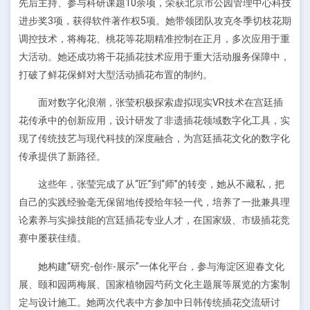
先后主持、参与科研课题10余项，荣获北京市公园管理中心科技
进步奖3项，获得软件著作权5项。她带领团队攻克冬季切枝花期
调控技术，将梅花、桃花等花期精准控制在正月，多次应用于重
大活动。她还成功将干花插花技术应用于重大活动服务保障中，
打破了鲜花保鲜对大型活动插花布置的制约。
面对数字化浪潮，张莹积极探索虚拟现实VR技术在宫廷插
花传承中的创新应用，设计研发了非遗插花领域数字化工具，实
现了传统技艺与现代科技的深度融合，为宫廷插花文化的数字化
传承提供了新路径。
这些年，张莹完成了从“匠”到“师”的转变，她从不藏私，把
自己的实践经验毫无保留地传授给年轻一代，培养了一批兼具理
论素养与实操技能的宫廷插花专业人才，在国家级、市级插花竞
赛中屡获佳绩。
她构建“研究-创作-展示”一体化平台，参与海淀区迎春文化
展、颐和园两梅展、国家植物园芍药文化主题展等展览的方案制
定与设计施工。她两次代表中方参加中日韩传统插花交流研讨