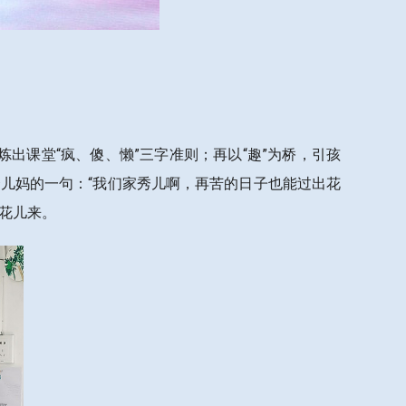
出课堂“疯、傻、懒”三字准则；再以“趣”为桥，引孩
儿妈的一句：“我们家秀儿啊，再苦的日子也能过出花
花儿来。