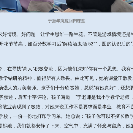
于振华病愈回归课堂
求好情境、好问题，让学生思维一路生花。不管是游戏情境还是
花节节高，如百分数学习后“解读酒鬼酒 52°”，圆的认识后的
，在寻找“高人”积极交流，因为他们深知“你有一个思想、我有
数学钻研的精神，值得所有人敬畏。由此可见，她的课堂正散发
场强大的万美老师。孩子们十分欣赏她，总说“有她真好”，还想
字叙述，后五十字评论。孩子写道：“于老师是我小学数学老师
将敬业表现到了极致，对她来说工作不是要求而是事业，教育不
学校，一份一份地打印学习单。她总说：“孩子你可以不擅长数
提起她，我们就都安静了下来。空气中，充满了怀念与留恋，她