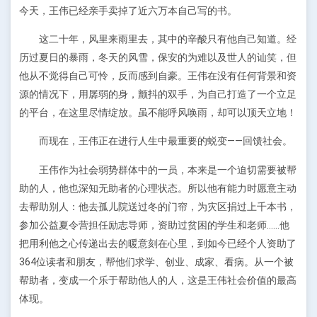
今天，王伟已经亲手卖掉了近六万本自己写的书。
这二十年，风里来雨里去，其中的辛酸只有他自己知道。经
历过夏日的暴雨，冬天的风雪，保安的为难以及世人的讪笑，但
他从不觉得自己可怜，反而感到自豪。王伟在没有任何背景和资
源的情况下，用孱弱的身，颤抖的双手，为自己打造了一个立足
的平台，在这里尽情绽放。虽不能呼风唤雨，却可以顶天立地！
而现在，王伟正在进行人生中最重要的蜕变——回馈社会。
王伟作为社会弱势群体中的一员，本来是一个迫切需要被帮
助的人，他也深知无助者的心理状态。所以他有能力时愿意主动
去帮助别人：他去孤儿院送过冬的门帘，为灾区捐过上千本书，
参加公益夏令营担任励志导师，资助过贫困的学生和老师……他
把用利他之心传递出去的暖意刻在心里，到如今已经个人资助了
364位读者和朋友，帮他们求学、创业、成家、看病。从一个被
帮助者，变成一个乐于帮助他人的人，这是王伟社会价值的最高
体现。