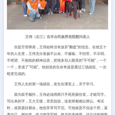
王伟（右三）在丰台民族养老院慰问老人
但是尽管牌差，王伟始终没有放弃“翻盘”的信念。在他五十
年的人生里，王伟充分发扬不认命、不服输、不怕苦、不示弱、
不绝望、不抱怨的精神品质，把很多别人眼里的“不可能”，一个
一个，变成了“可能”。他创造的生命奇迹是通过三场战役、一次
蜕变完成的。
王伟人生的第一场战役，发生在课堂上，关于学习。
因为双手颤抖，王伟必须用两只手死死握住笔，才能写字。
写出来的字，又大又慢，歪歪扭扭，连老师都难以辨认。考试
时，就算题目都会，他也常常写不完。可他就是不信这个邪，逼
着自己，握住笔，练习把字写稳，然后掐表做题，这个过程很困