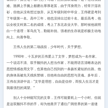
难。胳膊上手腕上都磨出厚厚老茧，由于浑身用力，经常汗湿衣
衫，但他从没有想过放弃。从五年级到初中毕业，王伟硬是考到
了年级第一名。高中三年，他也没掉出过前十名。最后高考，他
以全校文科第二名的成绩，考上了东北农业大学。那时候他就明
白一个道理：笨鸟先飞，勤能补拙。强者的生存就是积极主动地
向上、向善争取。
王伟人生的第二场战役，少年时代，关于梦想。
1990年，十五岁的王伟爱上了文学，梦想成为一名作家。
一个说话不清、双手颤抖的人想当作家，不能用语言清晰表达的
思想情感改用文字，也算他自己找到的一条扬长避短的出路。他
的身体虽被先天残疾禁锢，但他有自由的思想与灵魂。多年后，
王伟在演讲中说：“文学是理想，自由是信仰，而投入生活才是
我最强烈的渴望。”
别人十分钟能写完的文章，王伟可能要耗上一个小时。但就
是这双颤抖不停的手，却为他凿开了通往广阔世界的第一道缝