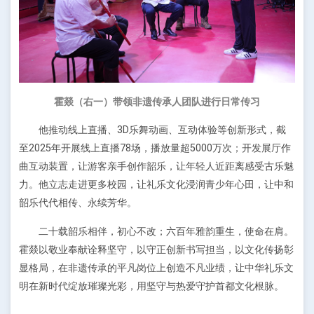
霍燚（右一）带领非遗传承人团队进行日常传习
他推动线上直播、3D乐舞动画、互动体验等创新形式，截
至2025年开展线上直播78场，播放量超5000万次；开发展厅作
曲互动装置，让游客亲手创作韶乐，让年轻人近距离感受古乐魅
力。他立志走进更多校园，让礼乐文化浸润青少年心田，让中和
韶乐代代相传、永续芳华。
二十载韶乐相伴，初心不改；六百年雅韵重生，使命在肩。
霍燚以敬业奉献诠释坚守，以守正创新书写担当，以文化传扬彰
显格局，在非遗传承的平凡岗位上创造不凡业绩，让中华礼乐文
明在新时代绽放璀璨光彩，用坚守与热爱守护首都文化根脉。