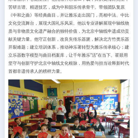
苦研古谱、精进技艺，成为中和韶乐传承骨干。带领团队复原
《中和之曲》等经典曲目，并让雅乐走出国门，亮相中法、中比
文化交流舞台，展现大国礼乐风采。他以专业讲解展现中轴线物
质与非物质文化遗产融合的独特价值，为北京中轴线申遗成功贡
献关键力量。他守正创新，改良失传乐器篪，解决北方竹类乐器
开裂难题；建立培训体系，推动神乐署转型为雅乐传承核心；建
立乐器数字模型与曲目档案库，让千年雅乐“活”在当下。霍燚用
坚守与创新守护北京中轴线文化根脉，用热爱与担当诠释新时代
首都非遗传承人的榜样力量。