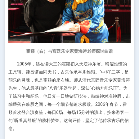
霍燚（右）与宫廷乐专家黄海涛老师探讨曲谱
2005年，还在读大三的霍燚初入天坛神乐署。晦涩难懂的
工尺谱、律吕谱如同天书，古乐传承举步维艰。“中和”二字，是
韶乐的灵魂，也是霍燚的座右铭。师从清代宫廷音乐专家黄海涛
先生，他从最基础的“八音”乐器学起，深知“心稳方能乐正”。为
了练习中和韶乐，他日复一日地钻研技法，敲编钟对准钟唇，击
编磬落在鼓股之间，每一个细节都追求极致。2006年春节，霍
燚首次登台演奏笙，每日6场、每场15分钟的演出，换来游客一
句“听着真舒服”的质朴赞誉。这句评价，坚定了他传承古乐的信
念。