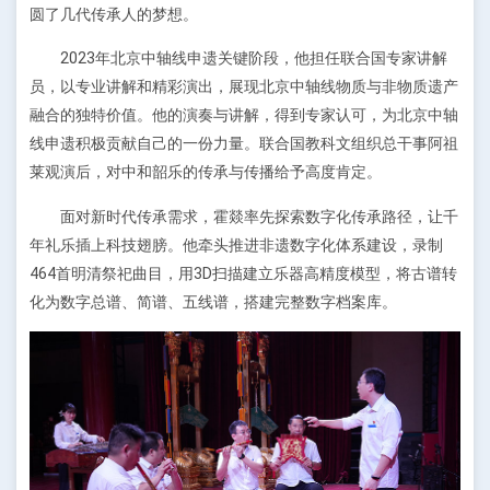
圆了几代传承人的梦想。
2023年北京中轴线申遗关键阶段，他担任联合国专家讲解
员，以专业讲解和精彩演出，展现北京中轴线物质与非物质遗产
融合的独特价值。他的演奏与讲解，得到专家认可，为北京中轴
线申遗积极贡献自己的一份力量。联合国教科文组织总干事阿祖
莱观演后，对中和韶乐的传承与传播给予高度肯定。
面对新时代传承需求，霍燚率先探索数字化传承路径，让千
年礼乐插上科技翅膀。他牵头推进非遗数字化体系建设，录制
464首明清祭祀曲目，用3D扫描建立乐器高精度模型，将古谱转
化为数字总谱、简谱、五线谱，搭建完整数字档案库。