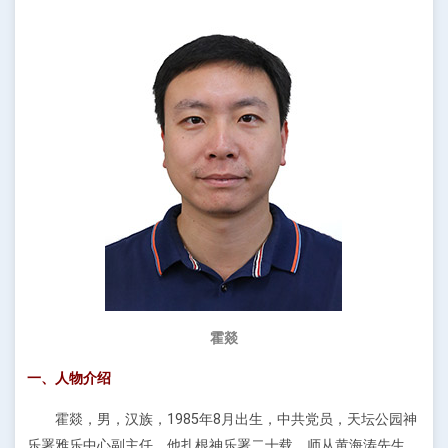
霍燚
一、人物介绍
霍燚，男，汉族，1985年8月出生，中共党员，天坛公园神
乐署雅乐中心副主任。他扎根神乐署二十载，师从黄海涛先生，