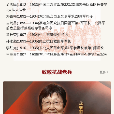
孟杰民(1912—1933)中国工农红军第32军南满游击队总队长兼第
1大队大队长
邓铁梅(1892—1934)东北民众自卫义勇军第28路军司令
吉鸿昌(1895—1934)察哈尔民众抗日同盟军第2军军长、北路军
前敌总指挥兼察哈尔警备司令
童长荣(1907—1934)中共东满特委书记
孙永勤(1893—1935)民众抗日救国军军长
李红光(1910—1935)东北人民革命军第1军参谋长兼第1师师长
王德泰(1907—1936)东北抗日联军第1路军副总司令兼第2军军长
张敬文(1902—1936)中共哈尔滨市市委书记
李世超(1904—1936)中共满洲省委代理秘书长
更多 >
李学忠(1910—1936)东北抗日联军第2军政治部主任
赵一曼(1905—1936 女)东北人民革命军第3军1师2团政治委员
夏云杰(1903—1936)东北抗日联军第6军军长
王仁斋(1906—1937)东北抗日联军第1军3师师长
邓玉琢(1903—1937)国民革命军陆军第67军107师参谋长
乐以琴(1914—1937)空军第4航空大队22中队分队长