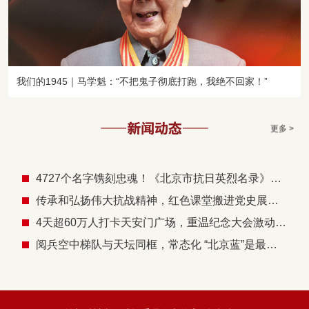
姚中英(1896—1937)国民革命军陆军第83军156师参谋长
姜玉贞(1894—1937)国民革命军陆军第34军65师196旅旅长
赵崇德(1910—1937)八路军第129师358旅769团3营营长
赵登禹(1898—1937)国民革命军陆军第29军132师师长
郝梦龄(1898—1937)国民革命军陆军第9军军长
我们的1945｜马学魁：“不把鬼子彻底打跑，我绝不回家！”
饶国华(1895—1937)国民革命军陆军第21军145师师长
夏国璋(1896—1937)国民革命军陆军第7军172师副师长
更多 >
秦 霖(1900—1937)国民革命军陆军第7军171师511旅旅长
高志航(1908—1937)空军驱逐机部队司令兼第4航空大队大队长
高致嵩(1899—1937)国民革命军陆军第9集团军88师264旅旅长
4727个名字镌刻忠魂！《北京市抗日英烈名录》编纂完成
梁鉴堂(1897—1937)国民革命军陆军第33军69师203旅旅长
传承和弘扬伟大抗战精神，红色课堂搬进党史展览馆
萧山令(1892—1937)国民革命军陆军南京卫戍军宪兵副司令
4天超60万人打卡天安门广场，重温纪念大会激动人心的时刻
阎海文(1916—1937)空军第5航空大队飞行员
黄梅兴(1897—1937)国民革命军陆军第9集团军88师264旅旅长
阅兵空中梯队与天坛同框，常态化 “北京蓝”是最美背景
谢彩轩(1896—1937)国民革命军陆军第66军159师477旅旅长
蔡炳炎(1902—1937)国民革命军陆军第18军67师201旅旅长
马尔克·尼古拉耶维奇·马尔琴科夫(1914—1938)苏联空军志愿队