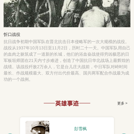
忻口战役
抗日战争初期中国军队在晋北抗击日本侵略军的一次大规模的战役。
战役从1937年10月13日至11月2日，历时二十一天。中国军队用自己
的血肉之躯筑成了一道新的长城，他们的浴血奋战使得穷凶极恶的日
军板垣师团在21天内寸步难进，创造了中国抗日华北战场上最辉煌的
战绩。该战役歼敌2万余人，它是台儿庄大战前，中日军队对峙时间
最长、作战规模最大、双方付出代价最高、国共两军配合作战最为成
功的一个战例。
更多 >
彭雪枫