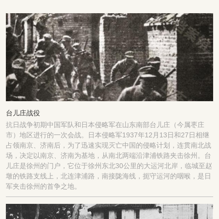
台儿庄战役
抗日战争初期中国军队和日本侵略军在山东南部台儿庄（今属枣庄
市）地区进行的一次会战。日本侵略军1937年12月13日和27日相继
占领南京、济南后，为了迅速实现灭亡中国的侵略计划，连贯南北战
场，决定以南京、济南为基地，从南北两端沿津浦铁路夹击徐州。台
儿庄是徐州的门户，它位于徐州东北30公里的大运河北岸，临城至赵
墩的铁路支线上，北连津浦路，南接陇海线，扼守运河的咽喉，是日
军夹击徐州的首争之地。