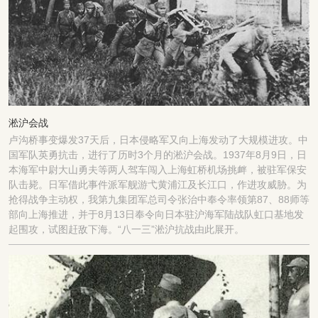
淞沪会战
卢沟桥事变爆发37天后，日本侵略军又向上海发动了大规模进攻。中
国军队英勇抗击，进行了历时3个月的淞沪会战。1937年8月9日，日
本海军中尉大山勇夫等两人驾车闯入上海虹桥机场挑衅，被驻军保安
队击毙。日军借此事件派军舰游弋黄浦江及长江口，作进攻威胁。为
抢得战争主动权，我第九集团军总司令张治中奉令率领第87、88师等
部向上海推进，并于8月13日奉令向日本驻沪海军陆战队虹口基地发
起围攻，试图赶敌下海。“八一三”淞沪抗战由此展开。