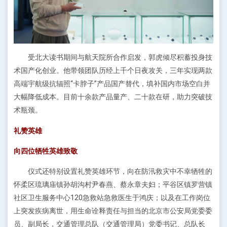
受北大读书期间与航天院所合作启发，郭虎倾尽积蓄投身技
术国产化创业。他带领团队历经上千个日夜攻关，三年实现两款
高端宇航级抗辐照“卡脖子”产品国产替代，填补国内市场空白并
大幅降低成本。目前十余款产品量产、二十款在研，助力突破技
术瓶颈。
礼赞英雄
向四位牺牲英雄致敬
仪式还特别设置礼赞英雄环节，向在防汛救灾中不幸牺牲的
怀柔区琉璃庙镇孙胡沟村尹春燕、蔡永章夫妇；平谷区镇罗营镇
社区卫生服务中心120急救站急救医生于鸿庆；以及在工作岗位
上突发疾病离世，用生命诠释责任与担当的北京市公安局党委委
员、副局长，交通管理总队（交通管理局）党委书记、总队长