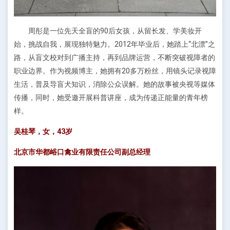
周彤是一位先天全盲的90后女孩，从留长发、学美妆开
始，挑战自我，展现独特魅力。2012年毕业后，她踏上“北漂”之
路，从盲文校对到广播主持，再到品牌运营，不断突破视障者的
职业边界。作为视频博主，她拥有20多万粉丝，用镜头记录视障
生活，普及导盲犬知识，消除公众误解。她的故事被央视等媒体
传播，同时，她受邀开展科普讲座，成为传递正能量的青年榜
样。
吴桂琴，女，43岁
北京市华都峪口禽业有限责任公司副总经理