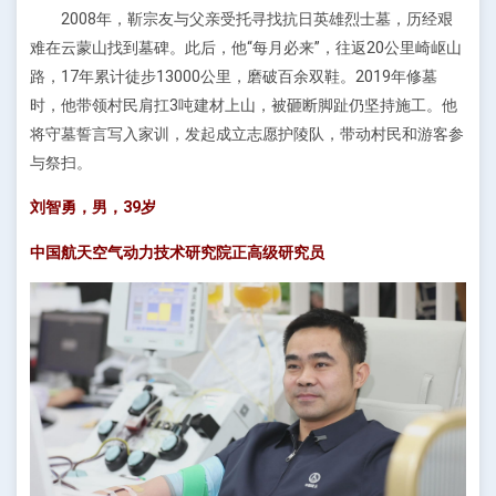
2008年，靳宗友与父亲受托寻找抗日英雄烈士墓，历经艰
难在云蒙山找到墓碑。此后，他“每月必来”，往返20公里崎岖山
路，17年累计徒步13000公里，磨破百余双鞋。2019年修墓
时，他带领村民肩扛3吨建材上山，被砸断脚趾仍坚持施工。他
将守墓誓言写入家训，发起成立志愿护陵队，带动村民和游客参
与祭扫。
刘智勇，男，39岁
中国航天空气动力技术研究院正高级研究员