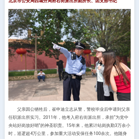
北京市公安局西城分局府右街派出所副所长、团支部书记
父亲因公牺牲后，崔申迪立志从警，警校毕业后申请到父亲
任职派出所实习。2011年，他考入府右街派出所，承担“为党中
央站好岗放好哨”的神圣职责。15年来，他累计站岗执勤3万余小
时，巡逻超4万公里，参加重大活动安保任务100余次。他随身