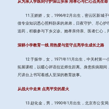
从为亲人学医到守护深山乡亲 用孝心与仁心点亮生命
11.王娇娇，女，1996年2月出生，密云区
借专业知识悉心照料卧床的弟弟，日夜守护、尽心护
送药，积极参与下乡义诊。她孝亲侍亲、医者仁心，
深耕小学教育一线 用热爱与坚守点亮学生成长之路
12.于振华，女，1971年11月出生，中关
拓展课程，以暖心评语拉近师生距离。身患疾病期间
尺讲台上书写着感人至深的教育故事。
从战火中走来 点亮平安的星火
13.赵化金，男，1990年1月出生，北京市