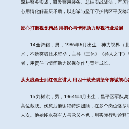
深耕警务实战，研发警用装备、总结实战战法，严厉
心用情化解基层矛盾，以忠诚与坚守守护辖区平安稳
匠心打磨视觉精品 用初心与情怀助力影视行业发展
14.全鸿锟，男，1986年6月出生，神力视
术，不断突破技术壁垒，主导《三体》《异人之下》等
者，用责任与情怀助力影视创作与青年成长。
从火线勇士到红色宣讲人 用四十载光阴坚守赤诚初心
15.刘树洪，男，1964年4月出生，昌平区
高位截肢。伤愈后他谢绝特殊照顾，在多个岗位恪尽
人次。他始终永葆军人与党员本色，用实际行动诠释