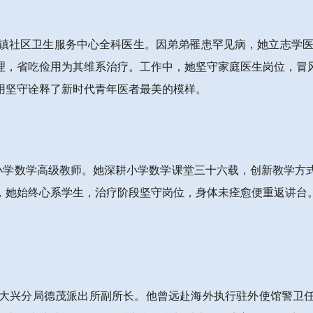
新城子镇社区卫生服务中心全科医生。因弟弟罹患罕见病，她立志学
理，省吃俭用为其维系治疗。工作中，她坚守家庭医生岗位，冒
用坚守诠释了新时代青年医者最美的模样。
村第一小学数学高级教师。她深耕小学数学课堂三十六载，创新教学
，她始终心系学生，治疗阶段坚守岗位，身体未痊愈便重返讲台
公安局大兴分局德茂派出所副所长。他曾远赴海外执行驻外使馆警