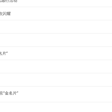
志愿行活动
再次闪耀
名片”
京“金名片”