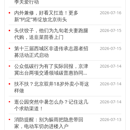
季关爱行动
文明评论
内外兼修，好看又扛造！更多
2026-07-16
新“约定”将绽放北京街头
北京宣传文化引导基金
头伏饺子，他们为九旬老夫妻跑腿
2026-07-15
宣传思想文化人才
代购，送韭菜茴香上门
专题
第十三届西城区非遗传承志愿者招
2026-07-15
募活动正式启动
+
资料库
公众低碳行为有了实际回报，京津
2026-07-14
冀出台两项交通领域碳普惠协同地
方标准
扶不扶？北京双井18岁外卖小哥这
2026-07-14
样做
逛公园突然中暑怎么办？记住这几
2026-07-14
个求助渠道！
消防提醒：别为躲雨把隐患带回
2026-07-13
家，电动车切勿进楼入户