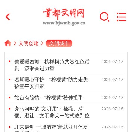
首页
文明城市
文明创建
+
文明创建
善爱暖西城 | 榜样模范共赏红色话
2026-07-17
文明实践
剧，汲取奋进力量
暑期暖心守护！“柠檬黄”助力走失
+
2026-07-17
文明培育
孩童平安归家
未成年人思想道德建设
站台有险情，“柠檬黄”秒伸援手
2026-07-17
+
亮马河畔的“文明课”：拴绳、清
2026-07-16
榜样人物
便、避让，文明养犬一站式教到位
身边好人
北京启动“一城清爽”新就业群体夏
2026-07-16