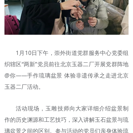
文明评论
北京宣传文化引导基金
宣传思想文化人才
专题
1月10日下午，崇外街道党群服务中心党委组
+
资料库
织辖区“两新”党员前往北京玉器二厂开展党群阵地
@你——手作琉璃盆景 体验非遗传承之走进北京
玉器二厂活动。
活动现场，玉雕技师向大家详细介绍盆景制
作的历史渊源和工艺技巧，深入讲解玉石盆景与琉
璃盆景之间的区别。参与活动的党员们亲身体验琉