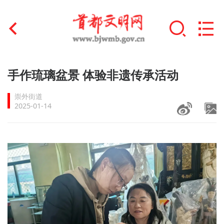
首页
手作琉璃盆景 体验非遗传承活动
+
文明创建
崇外街道
2025-01-14
文明实践
+
文明培育
未成年人思想道德建设
+
榜样人物
身边好人