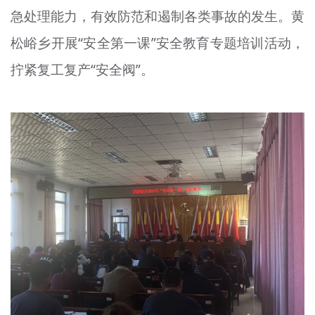
急处理能力，有效防范和遏制各类事故的发生。黄
文明评论
松峪乡开展“安全第一课”安全教育专题培训活动，
北京宣传文化引导基金
拧紧复工复产“安全阀”。
宣传思想文化人才
专题
+
资料库