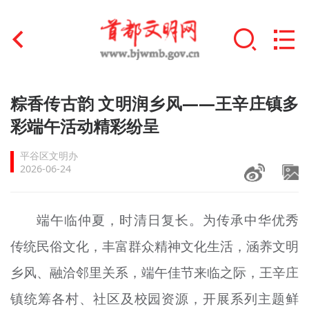
首页
粽香传古韵 文明润乡风——王辛庄镇多
+
彩端午活动精彩纷呈
文明创建
平谷区文明办
文明实践
2026-06-24
+
文明培育
端午临仲夏，时清日复长。为传承中华优秀
未成年人思想道德建设
传统民俗文化，丰富群众精神文化生活，涵养文明
+
榜样人物
乡风、融洽邻里关系，端午佳节来临之际，王辛庄
身边好人
镇统筹各村、社区及校园资源，开展系列主题鲜