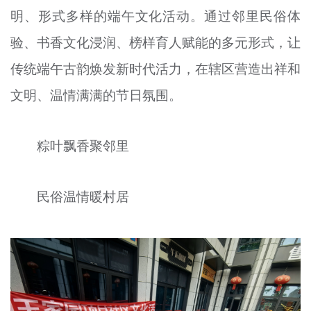
明、形式多样的端午文化活动。通过邻里民俗体
文明评论
验、书香文化浸润、榜样育人赋能的多元形式，让
北京宣传文化引导基金
传统端午古韵焕发新时代活力，在辖区营造出祥和
宣传思想文化人才
文明、温情满满的节日氛围。
专题
+
粽叶飘香聚邻里
资料库
民俗温情暖村居