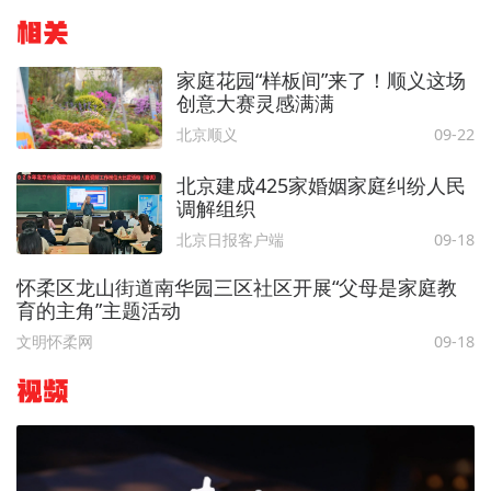
相关
家庭花园“样板间”来了！顺义这场
创意大赛灵感满满
北京顺义
09-22
北京建成425家婚姻家庭纠纷人民
调解组织
北京日报客户端
09-18
怀柔区龙山街道南华园三区社区开展“父母是家庭教
育的主角”主题活动
文明怀柔网
09-18
视频