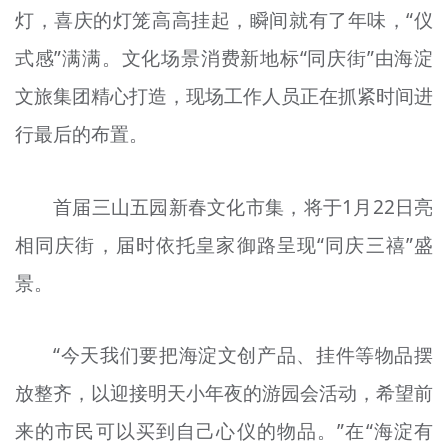
灯，喜庆的灯笼高高挂起，瞬间就有了年味，“仪
文明评论
式感”满满。文化场景消费新地标“同庆街”由海淀
北京宣传文化引导基金
文旅集团精心打造，现场工作人员正在抓紧时间进
宣传思想文化人才
行最后的布置。
专题
首届三山五园新春文化市集，将于1月22日亮
+
资料库
相同庆街，届时依托皇家御路呈现“同庆三禧”盛
景。
“今天我们要把海淀文创产品、挂件等物品摆
放整齐，以迎接明天小年夜的游园会活动，希望前
来的市民可以买到自己心仪的物品。”在“海淀有