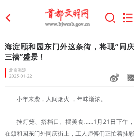
首页
海淀颐和园东门外这条街，将现“同庆
+
三禧”盛景！
文明创建
北京海淀
文明实践
2025-01-22
+
文明培育
小年来袭，人间烟火 ，年味渐浓。
未成年人思想道德建设
+
榜样人物
挂灯笼、搭档口、摆美食……1月21日下午，
身边好人
在颐和园东门外同庆街上，工人师傅们正忙着挂彩